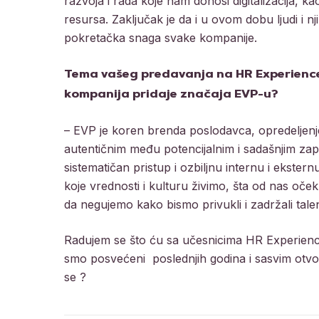
razvoja i rada koje nam donosi digitalizacija, k
resursa. Zaključak je da i u ovom dobu ljudi i 
pokretačka snaga svake kompanije.
Tema vašeg predavanja na HR Experience 
kompanija pridaje značaja EVP-u?
– EVP je koren brenda poslodavca, opredeljenje i
autentičnim među potencijalnim i sadašnjim za
sistematičan pristup i ozbiljnu internu i ekst
koje vrednosti i kulturu živimo, šta od nas očeku
da negujemo kako bismo privukli i zadržali talen
Radujem se što ću sa učesnicima HR Experience
smo posvećeni poslednjih godina i sasvim otvor
se ?