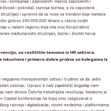
eres i kompanije i zaposlenih. Razvoj zaposlenih i
drživosti i pokretač razvoja biznisa, a za zaposlene
i stručnjaci i spremni da se nose sa trendovi koje nameće
ložio gotovo 240.000.000 dinara u razvoj svojih
ija u našem regionu koja ima svoj Korporativni
irani međunarodni stručnjaci, biznis i životni heroji
rencija, sa različitim temama iz HR sektora.
e iskustava i primera dobre prakse sa kolegama iz
nu negujemo transparentan odnos i trudimo se da jedni
zdan oslonac. Upravo ti naši zajednički događaji nam
nam donosi Četvrta industrijska revolucija. Nedavno je
 Capital konferencije na kojoj smo razgovarali o
kog razvoja i digitalizacije, novim modelima i platformama