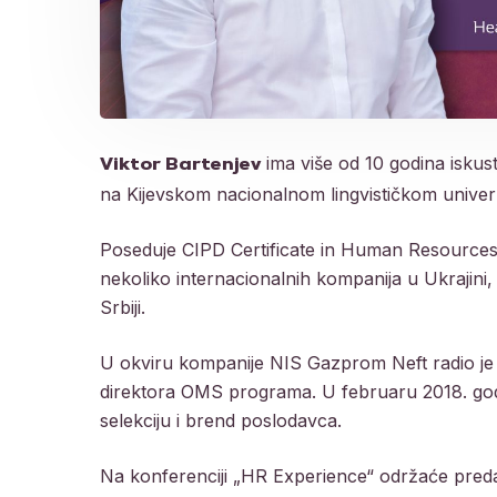
ima više od 10 godina iskust
Viktor Bartenjev
na Kijevskom nacionalnom lingvističkom univer
Poseduje CIPD Certificate in Human Resources
nekoliko internacionalnih kompanija u Ukrajini
Srbiji.
U okviru kompanije NIS Gazprom Neft radio je 
direktora OMS programa. U februaru 2018. godin
selekciju i brend poslodavca.
Na konferenciji „HR Experience“ održaće preda