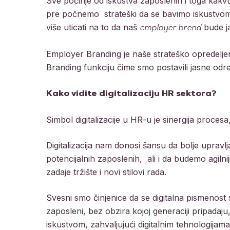
Sve počinje od iskustva zaposlenih i toga kakvu
pre počnemo strateški da se bavimo iskustvom 
više uticati na to da naš
bude jač
employer brend
Employer Branding je naše strateško opredelje
Branding funkciju čime smo postavili jasne odr
Kako vidite digitalizaciju HR sektora?
Simbol digitalizacije u HR-u je sinergija procesa
Digitalizacija nam donosi šansu da bolje uprav
potencijalnih zaposlenih, ali i da budemo agilni
zadaje tržište i novi stilovi rada.
Svesni smo činjenice da se digitalna pismenost
zaposleni, bez obzira kojoj generaciji pripadaj
iskustvom, zahvaljujući digitalnim tehnologijama i 