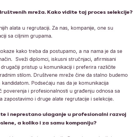
ruštvenih mreža. Kako vidite taj proces selekcije?
ih alata u regrutaciji. Za nas, kompanije, one su
ji sa ciljnim grupama.
utokaze kako treba da postupamo, a na nama je da se
ačin. Sveži diplomci, iskusni stručnjaci, afirmisani
ugačiji pristup u komunikaciji i preferira različite
i radnim stilom. Društvene mreže čine da stalno budemo
im kandidatom. Podsećaju nas da je komunikacija
č poverenja i profesionalnosti u građenju odnosa sa
apostavimo i druge alate regrutacije i selekcije.
te i neprestano ulaganje u profesionalni razvoj
oslene, a koliko i za samu kompaniju?