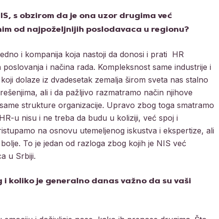
IS, s obzirom da je ona uzor drugima već
nim od najpoželjnijih poslodavaca u regionu?
jedno i kompanija koja nastoji da donosi i prati HR
 poslovanja i načina rada. Kompleksnost same industrije i
 koji dolaze iz dvadesetak zemalja širom sveta nas stalno
ešenjima, ali i da pažljivo razmatramo način njihove
 i same strukture organizacije. Upravo zbog toga smatramo
R-u nisu i ne treba da budu u koliziji, već spoj i
ristupamo na osnovu utemeljenog iskustva i ekspertize, ali
bolje. To je jedan od razloga zbog kojih je NIS već
 u Srbiji.
 i koliko je generalno danas važno da su vaši