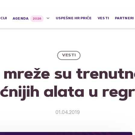
CIJI
USPEŠNE HR PRIČE
VESTI
PARTNERI
AGENDA
2026
VESTI
 mreže su trenutn
nijih alata u regr
01.04.2019