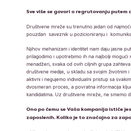
Sve više se govori o regrutovanju putem d
Društvene mreže su trenutno jedan od najmoćnij
pouzdan saveznik u pozicioniranju i komunikaci
Njihov mehanizam i identitet nam daju jasne p
prilagodimo i upotrebimo ih na najbolji mogući n
menadžeri, svaka od ovih ciljnih grupa zahteva dr
društvene medije, u skladu sa svojim životnim 
aktivni i negujemo individualni pristup sa svak
dvosmeran proces, a povratna informacija klju
kandidatima. Uz društvene mreže, ne smemo da z
Ono po čemu se Vaša kompanija ističe jes
zaposlenih. Koliko je to značajno za zap