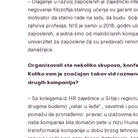
– Ulaganje u razvoj zaposlenih je zajednički int
negovanje filozofija stalnog učenja su garant o
motivator da stalno rade na sebi, da budu bolj
njihova profesija. NIS je samo u 2018. godini u
zaposlenih, a jedna smo od malobrojnih kompan
univerzitet za zaposlene čiji su predavači renom
današnjice.
Organizovali ste nekoliko skupova, konfe
Koliko vam je značajan takav vid razmen
drugih kompanija?
– Sa kolegama iz HR zajednice u Srbiji i regio
drugima budemo „vetar u leđa“ , savetnik i pou
pomažu da pronađemo pravac u izazovima koje 
naša kompanija bila domaćin pete u nizu Human
transformaciji kompanija u dobu brzog tehnološ