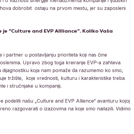
ao i o važnosti sinergije menadžmenta kompanije i ljudskih
njihova dobrobit ostaju na prvom mestu, jer su zaposleni
je “Culture and EVP Allliance”. Koliko Vaša
 partner u postavljanju prioriteta koji nas čine
poslenima. Upravo zbog toga kreiranje EVP-a zahteva
ernu dijagnostiku koja nam pomaže da razumemo ko smo,
je tržište, koje vrednosti, kulturu i karakteristike treba
te i stručnjake u kompaniji.
 podeliti našu „Culture and EVP Allience“ avanturu kojoj
eno razgovarati o izazovima na koje smo nailazili. Vidimo