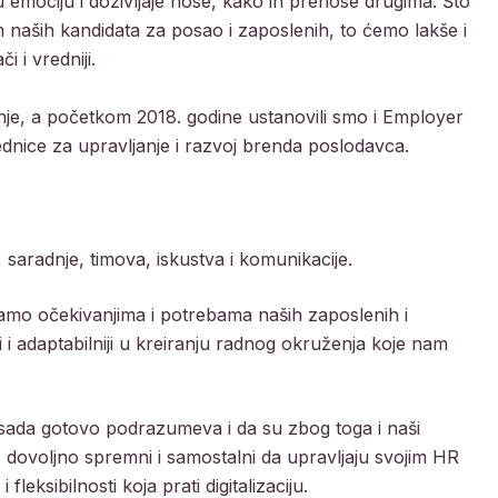
 emociju i doživljaje nose, kako ih prenose drugima. Što
naših kandidata za posao i zaposlenih, to ćemo lakše i
i i vredniji.
nje, a početkom 2018. godine ustanovili smo i Employer
ednice za upravljanje i razvoj brenda poslodavca.
, saradnje, timova, iskustva i komunikacije.
ljamo očekivanjima i potrebama naših zaposlenih i
ji i adaptabilniji u kreiranju radnog okruženja koje nam
 sada gotovo podrazumeva i da su zbog toga i naši
u, dovoljno spremni i samostalni da upravljaju svojim HR
fleksibilnosti koja prati digitalizaciju.