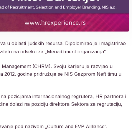
va u oblasti ljudskih resursa. Dipolomirao je i magistrirao
zitetu na odseku za „Menadžment organizacija“.
 Management (CHRM). Svoju karijeru je razvijao u
, a 2012. godine pridružuje se NIS Gazprom Neft timu u
na pozicijama internacionalnog regrutera, HR partnera i
e dolazi na poziciju direktora Sektora za regrutaciju,
vanje pod nazivom „Culture and EVP Allliance“.