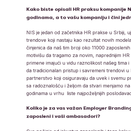
Kako biste opisali HR praksu kompanije N
godinama, a to vašu kompaniju i čini jed
NIS je jedan od začetnika HR prakse u Srbiji, u
trendove koji nastaju kao rezultat novih modela
činjenica da naš tim broji oko 11000 zaposlenih
motivišu da tragamo za novim, naprednijim HR r
primene imajući u vidu raznolikost našeg tima
da tradicionalan pristup i savremeni trendovi u H
partnerstvo koji osiguravaju da uvek i svemu p
sa radoznalošću i željom da stvari menjamo na 
godinama u vrhu liste najpoželjnijih poslodavaca
Koliko je za vas važan Employer Branding
zaposleni i vaši ambasadori?