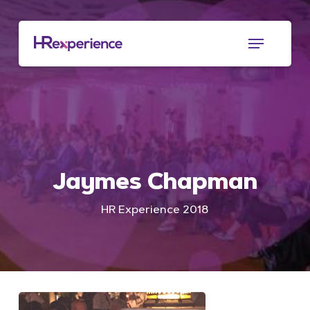
Skip
to
Menu
main
content
Jaymes Chapman
HR Experience 2018