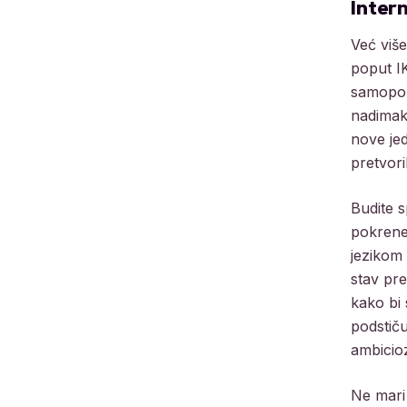
Inter
Već više
poput I
samopou
nadimak
nove jed
pretvori
Budite s
pokrene
jezikom 
stav pre
kako bi 
podstiču
ambicioz
Ne mari