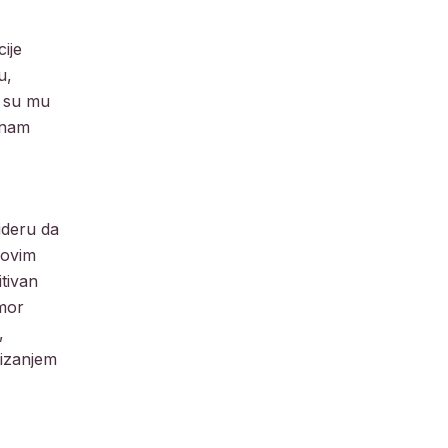
ije
u,
i su mu
 nam
ideru da
novim
tivan
umor
,
tizanjem