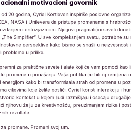
nacionalni motivacioni govornik
 od 20 godina, Cyriel Kortleven inspiriše poslovne organizac
KEA, NASA i Unilevera da pristupe promenama s hrabrošć
zdanjem i entuzijazmom. Njegovi pragmatični saveti donel
 „The Simplifier“. U sve kompleksnijem svetu, potrebne su
nostavne perspektive kako bismo se snašli u neizvesnosti i
li probleme u prilike.
premni za praktične savete i alate koji će vam pomoći kao l
te promene u ponašanju. Vaša publika će biti opremljena 
i energijom kako bi transformisala strah od promena u pozi
ma ciljevima koje želite postići. Cyriel koristi interakciju i h
stvorio kontekst u kojem ljudi razmišljaju i osećaju drugačije
ći njihovu želju za kreativnošću, preuzimanjem rizika i pos
nih rezultata.
 za promene. Promeni svoj um.