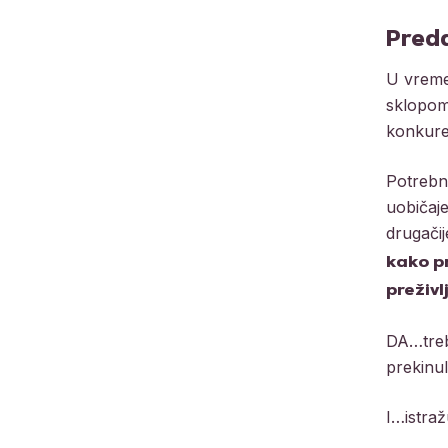
Pred
U vreme
sklopom
konkuren
Potrebni
uobičaje
drugačij
kako p
preživ
DA…treb
prekinul
I…istraž