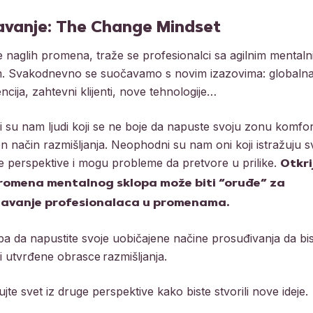
avanje: The Change Mindset
 naglih promena, traže se profesionalci sa agilnim mental
. Svakodnevno se suočavamo s novim izazovima: globaln
cija, zahtevni klijenti, nove tehnologije…
 su nam ljudi koji se ne boje da napuste svoju zonu komfor
n način razmišljanja. Neophodni su nam oni koji istražuju sv
e perspektive i mogu probleme da pretvore u prilike.
Otkri
romena mentalnog sklopa može biti “oruđe” za
ljavanje profesionalaca u promenama.
a da napustite svoje uobičajene načine prosuđivanja da bi
i utvrđene obrasce razmišljanja.
ujte svet iz druge perspektive kako biste stvorili nove ideje.