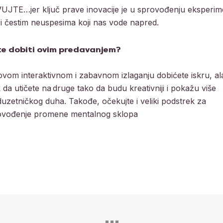
JTE…jer ključ prave inovacije je u sprovođenju eksperime
 i čestim neuspesima koji nas vode napred.
te dobiti ovim predavanjem?
vom interaktivnom i zabavnom izlaganju dobićete iskru, ala
k da utičete na druge tako da budu kreativniji i pokažu više
uzetničkog duha. Takođe, očekujte i veliki podstrek za
ovođenje promene mentalnog sklopa