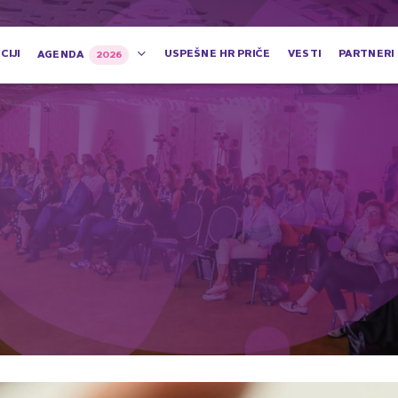
CIJI
USPEŠNE HR PRIČE
VESTI
PARTNERI
AGENDA
2026