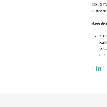
DEJSTVU
u brzim
Šta će
Na o
jezi
pred
spr