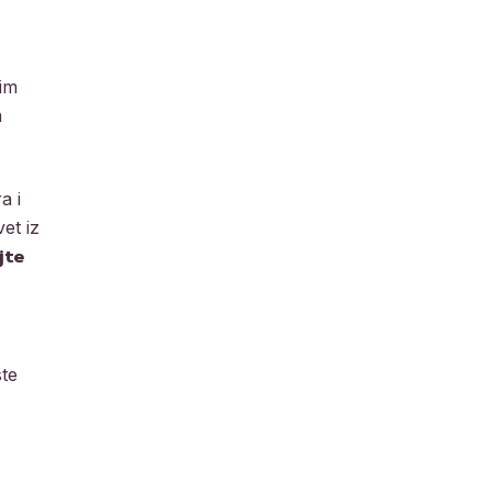
nim
a
a i
et iz
jte
ste