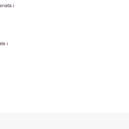
nata i
te i