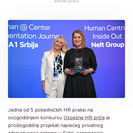
26.08.2025
Jedna od 5 pobedničkih HR praksi na
ovogodišnjem konkursu
Uspešne HR priče
je
prošlogodišnji projekat najvećeg privatnog
zdravstvenog sistema u Srbiji, organizacije