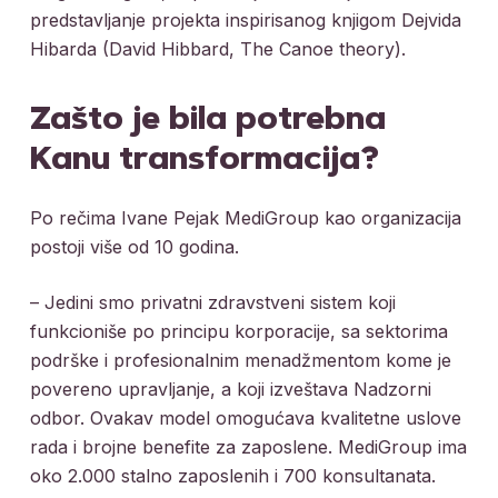
predstavljanje projekta inspirisanog knjigom Dejvida
Hibarda (David Hibbard, The Canoe theory).
Zašto je bila potrebna
Kanu transformacija?
Po rečima Ivane Pejak MediGroup kao organizacija
postoji više od 10 godina.
– Jedini smo privatni zdravstveni sistem koji
funkcioniše po principu korporacije, sa sektorima
podrške i profesionalnim menadžmentom kome je
povereno upravljanje, a koji izveštava Nadzorni
odbor. Ovakav model omogućava kvalitetne uslove
rada i brojne benefite za zaposlene. MediGroup ima
oko 2.000 stalno zaposlenih i 700 konsultanata.