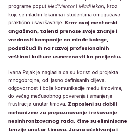
programe poput
i
, kroz
MediMentor
Mladi lekari
koje se mladim lekarima i studentima omogućava
praktično usavršavanje.
Kroz ovaj mentorski
angažman, talenti prenose svoje znanje i
vrednosti kompanije na mlađe kolege,
podstičući ih na razvoj profesionalnih
veština i kulture usmerenosti ka pacijentu.
Ivana Pejak je naglasila da su koristi od projekta
mnogobrojne, od
jasno definisanih ciljeva,
odgovornosti i bolje komunikacije među timovima,
do većeg međusobnog poverenja i smanjenje
frustracija unutar timova.
Zaposleni su dobili
mehanizme za prepoznavanje i rešavanje
nesinhronizovanog rada, čime su eliminisane
tenzije unutar timova. Jasna očekivanja i