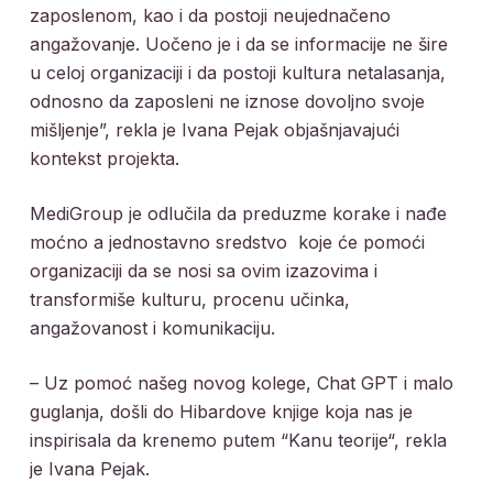
zaposlenom, kao i da postoji neujednačeno
angažovanje. Uočeno je i da se informacije ne šire
u celoj organizaciji i da postoji kultura netalasanja,
odnosno da zaposleni ne iznose dovoljno svoje
mišljenje”, rekla je Ivana Pejak objašnjavajući
kontekst projekta.
MediGroup je odlučila da preduzme korake i nađe
moćno a jednostavno sredstvo koje će pomoći
organizaciji da se nosi sa ovim izazovima i
transformiše kulturu, procenu učinka,
angažovanost i komunikaciju.
– Uz pomoć našeg novog kolege, Chat GPT i malo
guglanja, došli do Hibardove knjige koja nas je
inspirisala da krenemo putem “Kanu teorije
“
, rekla
je Ivana Pejak.