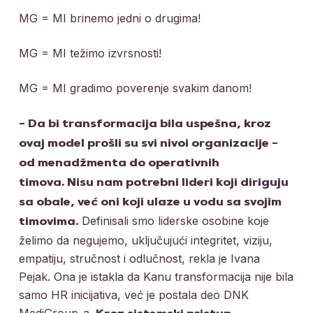
MG = MI brinemo jedni o drugima!
MG = MI težimo izvrsnosti!
MG = MI gradimo poverenje svakim danom!
– Da bi transformacija bila uspešna, kroz
ovaj model prošli su svi nivoi organizacije –
od menadžmenta do operativnih
timova.
Nisu nam potrebni lideri koji diriguju
sa obale, već oni koji ulaze u vodu sa svojim
Definisali smo liderske osobine koje
timovima.
želimo da negujemo, uključujući integritet, viziju,
empatiju, stručnost i odlučnost, rekla je Ivana
Pejak.
Ona je istakla da Kanu transformacija nije bila
samo HR inicijativa, već je postala deo DNK
MediGroup-a.