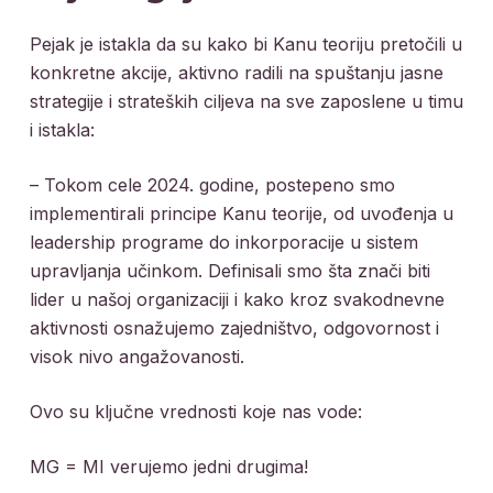
Pejak je istakla da su kako bi Kanu teoriju pretočili u
konkretne akcije, aktivno radili na spuštanju jasne
strategije i strateških ciljeva na sve zaposlene u timu
i istakla:
– Tokom cele 2024. godine, postepeno smo
implementirali principe Kanu teorije, od uvođenja u
leadership programe do inkorporacije u sistem
upravljanja učinkom. Definisali smo šta znači biti
lider u našoj organizaciji i kako kroz svakodnevne
aktivnosti osnažujemo zajedništvo, odgovornost i
visok nivo angažovanosti.
Ovo su ključne vrednosti koje nas vode:
MG = MI verujemo jedni drugima!