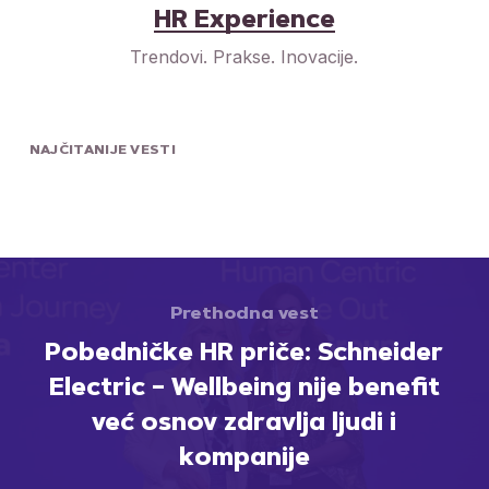
HR Experience
Trendovi. Prakse. Inovacije.
NAJČITANIJE VESTI
Prethodna vest
Pobedničke HR priče: Schneider
Electric – Wellbeing nije benefit
već osnov zdravlja ljudi i
kompanije