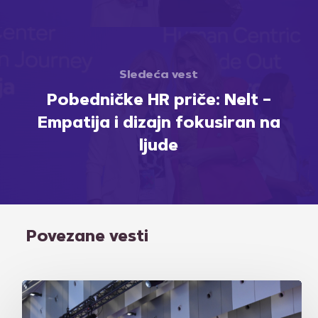
Sledeća vest
Pobedničke HR priče: Nelt –
Empatija i dizajn fokusiran na
ljude
Povezane vesti
Održana
8.