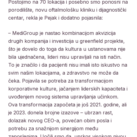
Postojimo na 70 lokacija i posebno smo ponosni na
porodilište, novu oftalmološku kliniku i dijagnostički
centar, rekla je Pejak i dodatno pojasnila:
– MediGroup je nastao kombinacijom akvizicija
drugih kompanija i investicija u greenfield projekte,
što je dovelo do toga da kultura u ustanovama nije
bila ujednačena, lideri nisu upravljali na isti način.
To je značilo i da pacijenti nisu imali isto iskustvo na
svim našim lokacijama, a zdravstvo ne može da
čeka. Pojavila se potreba za transformacijom
korporativne kulture, jačanjem liderskih kapaciteta i
uvođenjem novog sistema upravljanja učinkom.
Ova transformacija započeta je još 2021. godine, ali
je 2023. donela brojne izazove – ubrzan rast,
dolazak novog CEO-a, povećan obim posla i
potrebu za snažnijom sinergijom među
zaposlenima. Uočili smo da, uprkos visokom nivou