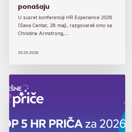
ponašaju
U susret konferenciji HR Experience 2026
(Sava Centar, 28 maj), razgovarali smo sa
Christine Armstrong,…
25.05.2026
Najbolje
iz
HR
sveta:
Ovo
su
TOP
5