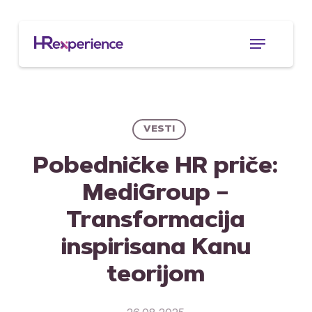
Skip
to
Menu
main
content
VESTI
Pobedničke HR priče:
MediGroup –
Transformacija
inspirisana Kanu
teorijom