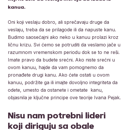
kanua.
Oni koji veslaju dobro, ali sprečavaju druge da
veslaju, treba da se prilagode ili da napuste kanu.
Budimo saosećajni ako neko u kanuu prolazi kroz
ličnu krizu. Svi ćemo se potruditi da veslamo jače u
razumnom vremenskom periodu dok se to ne reši.
Imate pravo da budete srećni. Ako niste srećni u
ovom kanuu, hajde da vam pomognemo da
pronađete drugi kanu. Ako ćete ostati u ovom
kanuu, podržite ga ili imajte dovoljno integriteta da
odete, umesto da ostanete i ometate kanu,
objasnila je ključne principe ove teorije Ivana Pejak.
Nisu nam potrebni lideri
koji diriguju sa obale