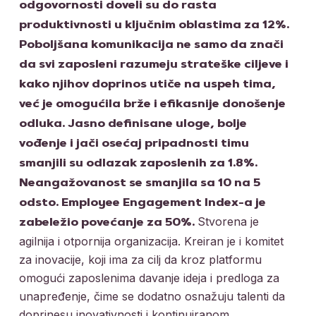
odgovornosti doveli su do rasta
produktivnosti u ključnim oblastima za 12%.
Poboljšana komunikacija ne samo da znači
da svi zaposleni razumeju strateške ciljeve i
kako njihov doprinos utiče na uspeh tima,
već je omogućila brže i efikasnije donošenje
odluka. Jasno definisane uloge, bolje
vođenje i jači osećaj pripadnosti timu
smanjili su odlazak zaposlenih za 1.8%.
Neangažovanost se smanjila sa 10 na 5
odsto. Employee Engagement Index-a je
Stvorena je
zabeležio povećanje za 50%.
agilnija i otpornija organizacija. Kreiran je i komitet
za inovacije, koji ima za cilj da kroz platformu
omogući zaposlenima davanje ideja i predloga za
unapređenje, čime se dodatno osnažuju talenti da
doprinesu inovativnosti i kontinuiranom