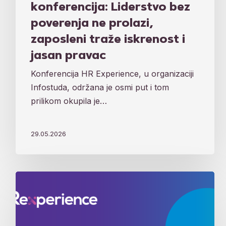
konferencija: Liderstvo bez
poverenja ne prolazi,
zaposleni traže iskrenost i
jasan pravac
Konferencija HR Experience, u organizaciji
Infostuda, održana je osmi put i tom
prilikom okupila je…
29.05.2026
„Kod
nas
su
ljudi