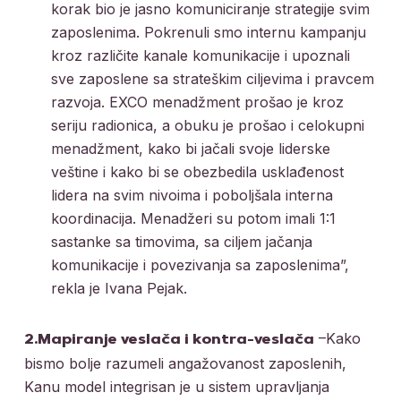
korak bio je jasno komuniciranje strategije svim
zaposlenima.
Pokrenuli smo internu kampanju
kroz različite kanale komunikacije i upoznali
sve zaposlene sa strateškim ciljevima i pravcem
razvoja. EXCO menadžment prošao je kroz
seriju radionica, a obuku je prošao i celokupni
menadžment, kako bi jačali svoje liderske
veštine i kako bi se obezbedila usklađenost
lidera na svim nivoima i poboljšala interna
koordinacija. Menadžeri su potom imali 1:1
sastanke sa timovima, sa ciljem jačanja
komunikacije i povezivanja sa zaposlenima”,
rekla je Ivana Pejak.
–Kako
2.Mapiranje veslača i kontra-veslača
bismo bolje razumeli angažovanost zaposlenih,
Kanu model integrisan je u sistem upravljanja