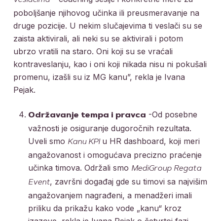
poboljšanje njihovog učinka ili preusmeravanje na
druge pozicije. U nekim slučajevima ti veslači su se
zaista aktivirali, ali neki su se aktivirali i potom
ubrzo vratili na staro. Oni koji su se vraćali
kontraveslanju, kao i oni koji nikada nisu ni pokušali
promenu, izašli su iz MG kanu”, rekla je Ivana
Pejak.
-Od posebne
Održavanje tempa i pravca
važnosti je osiguranje dugoročnih rezultata.
Uveli smo
u HR dashboard, koji meri
Kanu KPI
angažovanost i omogućava precizno praćenje
učinka timova. Održali smo
MediGroup Regata
, završni događaj gde su timovi sa najvišim
Event
angažovanjem nagrađeni, a menadžeri imali
priliku da prikažu kako vode „kanu“ kroz
izazove, rekla je Ivana Pejak o četvrtoj fazi