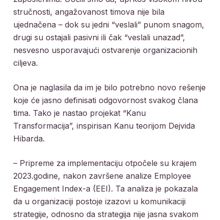
stručnosti, angažovanost timova nije bila
ujednačena – dok su jedni “veslali” punom snagom,
drugi su ostajali pasivni ili čak “veslali unazad”,
nesvesno usporavajući ostvarenje organizacionih
ciljeva.
Ona je naglasila da im je bilo potrebno novo rešenje
koje će jasno definisati odgovornost svakog člana
tima. Tako je nastao projekat “Kanu
Transformacija”, inspirisan Kanu teorijom Dejvida
Hibarda.
– Pripreme za implementaciju otpočele su krajem
2023.godine, nakon završene analize Employee
Engagement Index-a (EEI). Ta analiza je pokazala
da u organizaciji postoje izazovi u komunikaciji
strategije, odnosno da strategija nije jasna svakom