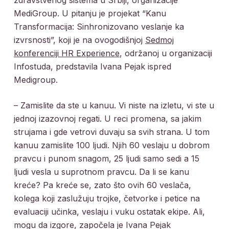
MediGroup. U pitanju je projekat “Kanu
Transformacija: Sinhronizovano veslanje ka
izvrsnosti”, koji je na ovogodišnjoj
Sedmoj
konferenciji HR Experience
, održanoj u organizaciji
Infostuda, predstavila Ivana Pejak ispred
Medigroup.
– Zamislite da ste u kanuu. Vi niste na izletu, vi ste u
jednoj izazovnoj regati. U reci promena, sa jakim
strujama i gde vetrovi duvaju sa svih strana. U tom
kanuu zamislite 100 ljudi. Njih 60 veslaju u dobrom
pravcu i punom snagom, 25 ljudi samo sedi a 15
ljudi vesla u suprotnom pravcu. Da li se kanu
kreće? Pa kreće se, zato što ovih 60 veslača,
kolega koji zaslužuju trojke, četvorke i petice na
evaluaciji učinka, veslaju i vuku ostatak ekipe. Ali,
mogu da izgore, započela je Ivana Pejak