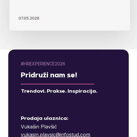
07.05.2026
#HREXPERIENCE2026
Pridruži nam se!
Trendovi. Prakse. Inspiracija.
Prodaja ulaznica:
Vukašin Plavšić
vukasin.plavsic@infostud.com