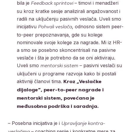
bila je
– timovi i menadžeri
Feedback sprintovi
su kroz kratke sesije analizirali angažovanost i
radili na uključenju pasivnih veslača. Uveli smo
inicijativu
, odnosno sistem peer-
Pohvali veslača
to-peer prepoznavanja, gde su kolege
nominovale svoje kolege za nagrade. Mi iz HR-
a smo se posebno skoncentrisali na pasivne
veslače i šta je potrebno da se oni aktiviraju.
Uveli smo
– pasivni veslači su
mentorski sistem
uključeni u programe razvoja kako bi postali
aktivniji članovi tima.
Kroz „Veslačke
dijaloge“, peer-to-peer nagrade i
mentorski sistem, povećana je
međusobna podrška i saradnja.
– Posebna inicijativa je i
Upravljanje kontra-
– coaching sesije i konkretne mere za
veslačima