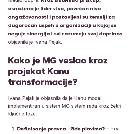
Kroz sistemski pristup,
osnaženo je liderstvo, povećan nivo
angažovanosti i postavljeni su temelji za
dugoročan uspeh u organizaciji u kojoj se
,
neguje sinergija i svi razumeju svoj doprinos
objasnila je Ivana Pejak.
Kako je MG veslao kroz
projekat Kanu
transformacije?
Ivana Pejak je objasnila da je Kanu model
implementiran u sistem MG sistem rada kroz četiri
ključne faze:
– Prvi
Definisanje pravca
–Gde plovimo?