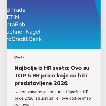
HR
priča
koje
će
biti
predstavljene
2026.
Vesti
Najbolje iz HR sveta: Ovo su
TOP 5 HR priča koje će biti
predstavljene 2026.
Nakon zatvaranja konkursa Uspešne HR
priče 2026, stručni žiri je i ove godine imao
izazovan…