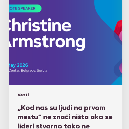
na
prvom
mestu“
ne
znači
ništa
ako
se
lideri
stvarno
tako
ne
ponašaju
Vesti
„Kod nas su ljudi na prvom
mestu“ ne znači ništa ako se
lideri stvarno tako ne