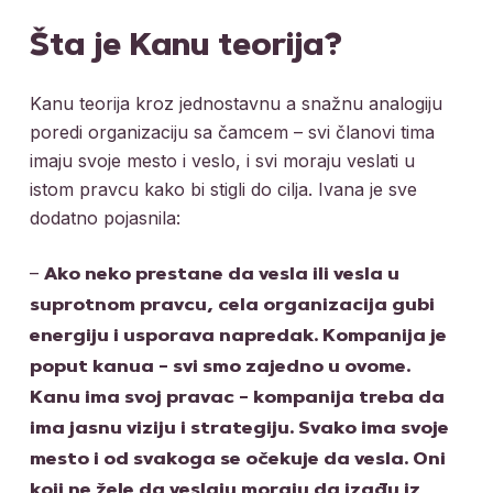
Šta je Kanu teorija?
Kanu teorija kroz jednostavnu a snažnu analogiju
poredi organizaciju sa čamcem – svi članovi tima
imaju svoje mesto i veslo, i svi moraju veslati u
istom pravcu kako bi stigli do cilja. Ivana je sve
dodatno pojasnila:
–
Ako neko prestane da vesla ili vesla u
suprotnom pravcu, cela organizacija gubi
energiju i usporava napredak. Kompanija je
poput kanua – svi smo zajedno u ovome.
Kanu ima svoj pravac – kompanija treba da
ima jasnu viziju i strategiju.
Svako ima svoje
mesto i od svakoga se očekuje da vesla. Oni
koji ne žele da veslaju moraju da izađu iz