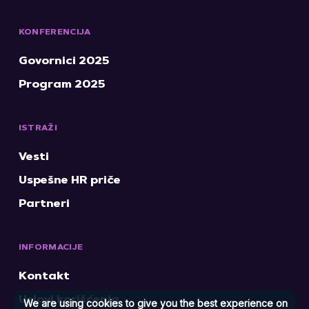
KONFERENCIJA
Govornici 2025
Program 2025
ISTRAŽI
Vesti
Uspešne HR priče
Partneri
INFORMACIJE
Kontakt
Uslovi korišćenja
We are using cookies to give you the best experience on