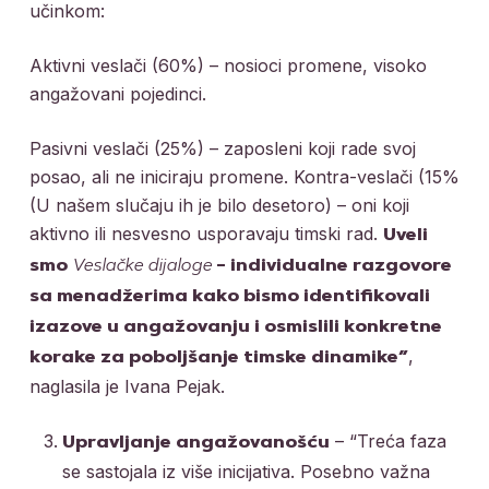
učinkom:
Aktivni veslači (60%) – nosioci promene, visoko
angažovani pojedinci.
Pasivni veslači (25%) – zaposleni koji rade svoj
posao, ali ne iniciraju promene. Kontra-veslači (15%
(U našem slučaju ih je bilo desetoro) – oni koji
aktivno ili nesvesno usporavaju timski rad.
Uveli
smo
Veslačke dijaloge
– individualne razgovore
sa menadžerima kako bismo identifikovali
izazove u angažovanju i osmislili konkretne
,
korake za poboljšanje timske dinamike”
naglasila je Ivana Pejak.
– “Treća faza
Upravljanje angažovanošću
se sastojala iz više inicijativa. Posebno važna