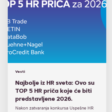
TOP
5
HR
priča
koje
će
biti
predstavljene
2026.
Vesti
Najbolje iz HR sveta: Ovo su
TOP 5 HR priča koje će biti
predstavljene 2026.
Nakon zatvaranja konkursa Uspešne HR