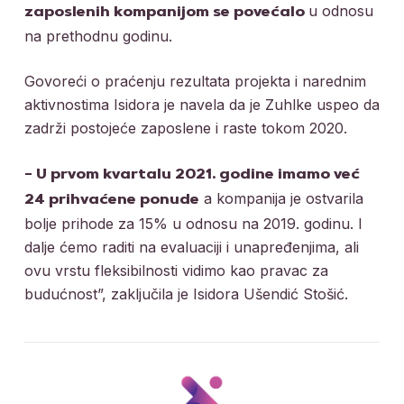
u odnosu
zaposlenih kompanijom se povećalo
na prethodnu godinu.
Govoreći o praćenju rezultata projekta i narednim
aktivnostima Isidora je navela da je Zuhlke uspeo da
zadrži postojeće zaposlene i raste tokom 2020.
– U prvom kvartalu 2021. godine imamo već
a kompanija je ostvarila
24 prihvaćene ponude
bolje prihode za 15% u odnosu na 2019. godinu. I
dalje ćemo raditi na evaluaciji i unapređenjima, ali
ovu vrstu fleksibilnosti vidimo kao pravac za
budućnost”, zaključila je Isidora Ušendić Stošić.