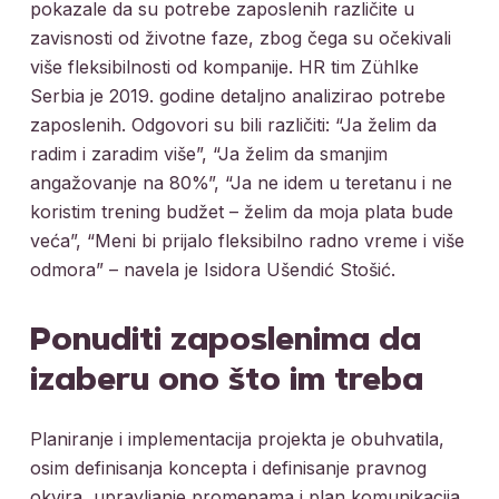
pokazale da su potrebe zaposlenih različite u
zavisnosti od životne faze, zbog čega su očekivali
više fleksibilnosti od kompanije. HR tim Zühlke
Serbia je 2019. godine detaljno analizirao potrebe
zaposlenih. Odgovori su bili različiti: “Ja želim da
radim i zaradim više”, “Ja želim da smanjim
angažovanje na 80%”, “Ja ne idem u teretanu i ne
koristim trening budžet – želim da moja plata bude
veća”, “Meni bi prijalo fleksibilno radno vreme i više
odmora” – navela je Isidora Ušendić Stošić.
Ponuditi zaposlenima da
izaberu ono što im treba
Planiranje i implementacija projekta je obuhvatila,
osim definisanja koncepta i definisanje pravnog
okvira, upravljanje promenama i plan komunikacija.