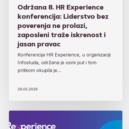
Održana 8. HR Experience
konferencija: Liderstvo bez
poverenja ne prolazi,
zaposleni traže iskrenost i
jasan pravac
Konferencija HR Experience, u organizaciji
Infostuda, održana je osmi put i tom
prilikom okupila je…
29.05.2026
„Kod
nas