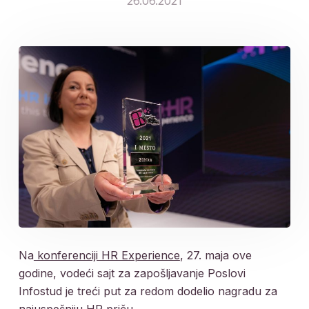
26.06.2021
Na
konferenciji HR Experience
, 27. maja ove
godine, vodeći sajt za zapošljavanje Poslovi
Infostud je treći put za redom dodelio nagradu za
najuspešniju HR priču.