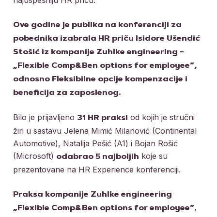
Ove godine je publika na konferenciji za
pobednika izabrala HR priču Isidore Ušendić
Stošić iz kompanije Zuhlke engineering –
„Flexible Comp&Ben options for employee”,
odnosno Fleksibilne opcije kompenzacije i
beneficija za zaposlenog.
Bilo je prijavljeno
od kojih je stručni
31 HR praksi
žiri u sastavu Jelena Mimić Milanović (Continental
Automotive), Natalija Pešić (A1) i Bojan Rošić
(Microsoft)
koje su
odabrao 5 najboljih
prezentovane na HR Experience konferenciji.
Praksa kompanije Zuhlke engineering
,
„Flexible Comp&Ben options for employee”