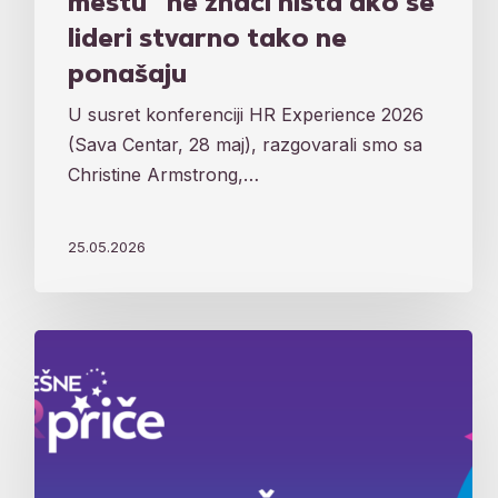
mestu“ ne znači ništa ako se
lideri stvarno tako ne
ponašaju
U susret konferenciji HR Experience 2026
(Sava Centar, 28 maj), razgovarali smo sa
Christine Armstrong,…
25.05.2026
Najbolje
iz
HR
sveta:
Ovo
su