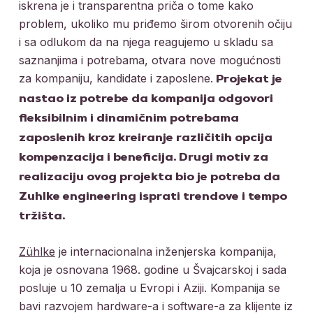
iskrena je i transparentna priča o tome kako
problem, ukoliko mu priđemo širom otvorenih očiju
i sa odlukom da na njega reagujemo u skladu sa
saznanjima i potrebama, otvara nove mogućnosti
za kompaniju, kandidate i zaposlene.
Projekat je
nastao iz potrebe da kompanija odgovori
fleksibilnim i dinamičnim potrebama
zaposlenih kroz kreiranje različitih opcija
kompenzacija i beneficija. Drugi motiv za
realizaciju ovog projekta bio je potreba da
Zuhlke engineering isprati trendove i tempo
tržišta.
Zühlke
je internacionalna inženjerska kompanija,
koja je osnovana 1968. godine u Švajcarskoj i sada
posluje u 10 zemalja u Evropi i Aziji. Kompanija se
bavi razvojem hardware-a i software-a za klijente iz