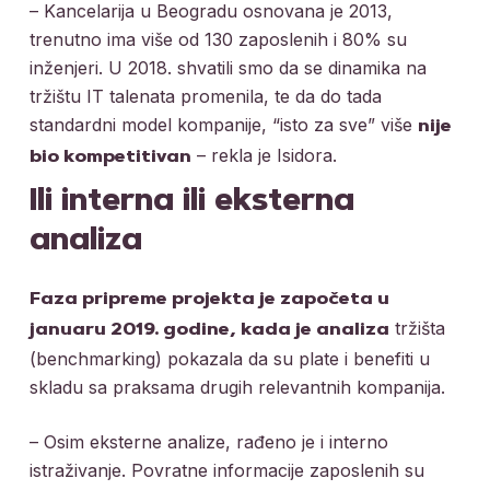
– Kancelarija u Beogradu osnovana je 2013,
trenutno ima više od 130 zaposlenih i 80% su
inženjeri. U 2018. shvatili smo da se dinamika na
tržištu IT talenata promenila, te da do tada
standardni model kompanije, “isto za sve” više
nije
– rekla je Isidora.
bio kompetitivan
Ili interna ili eksterna
analiza
Faza pripreme projekta je započeta u
tržišta
januaru 2019. godine, kada je analiza
(benchmarking) pokazala da su plate i benefiti u
skladu sa praksama drugih relevantnih kompanija.
– Osim eksterne analize, rađeno je i interno
istraživanje. Povratne informacije zaposlenih su