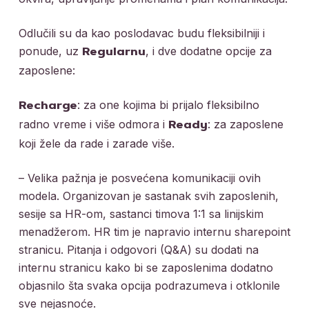
Odlučili su da kao poslodavac budu fleksibilniji i
ponude, uz
, i dve dodatne opcije za
Regularnu
zaposlene:
: za one kojima bi prijalo fleksibilno
Recharge
radno vreme i više odmora i
: za zaposlene
Ready
koji žele da rade i zarade više.
– Velika pažnja je posvećena komunikaciji ovih
modela. Organizovan je sastanak svih zaposlenih,
sesije sa HR-om, sastanci timova 1:1 sa linijskim
menadžerom. HR tim je napravio internu sharepoint
stranicu. Pitanja i odgovori (Q&A) su dodati na
internu stranicu kako bi se zaposlenima dodatno
objasnilo šta svaka opcija podrazumeva i otklonile
sve nejasnoće.