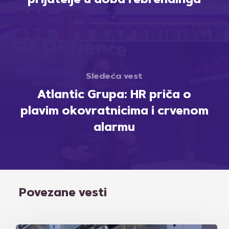
prijatelje u doba rebrendinga
Sledeća vest
Atlantic Grupa: HR priča o
plavim okovratnicima i crvenom
alarmu
Povezane vesti