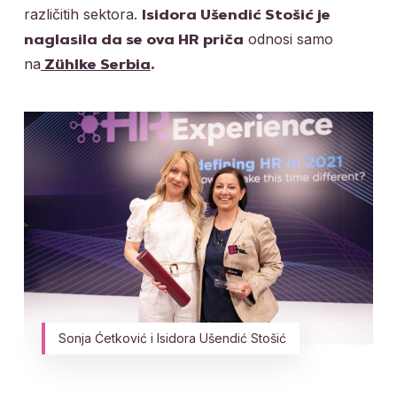
različitih sektora.
Isidora Ušendić Stošić je
odnosi samo
naglasila da se ova HR priča
na
Zühlke Serbia
.
Sonja Ćetković i Isidora Ušendić Stošić