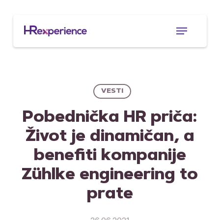
Skip
to
Menu
main
content
VESTI
Pobednička HR priča:
Život je dinamičan, a
benefiti kompanije
Zühlke engineering to
prate