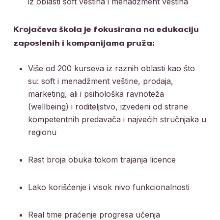
iz oblasti soft veština i menadžment veština
Krojačeva škola je fokusirana na edukaciju
zaposlenih i kompanijama pruža:
Više od 200 kurseva iz raznih oblasti kao što
su: soft i menadžment veštine, prodaja,
marketing, ali i psihološka ravnoteža
(wellbeing) i roditeljstvo, izvedeni od strane
kompetentnih predavača i najvećih stručnjaka u
regionu
Rast broja obuka tokom trajanja licence
Lako korišćenje i visok nivo funkcionalnosti
Real time praćenje progresa učenja