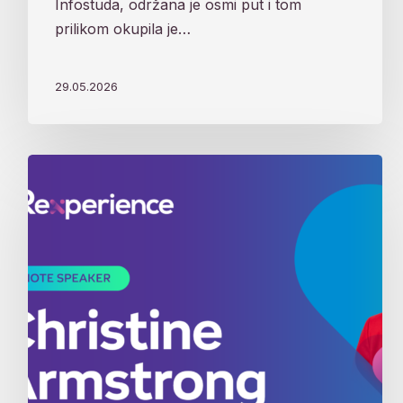
Infostuda, održana je osmi put i tom
prilikom okupila je…
29.05.2026
„Kod
nas
su
ljudi
na
prvom
mestu“
ne
znači
ništa
ako