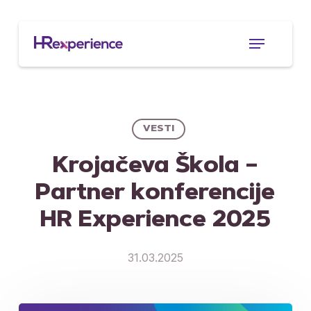
Skip
to
Menu
main
content
VESTI
Krojačeva Škola –
Partner konferencije
HR Experience 2025
31.03.2025