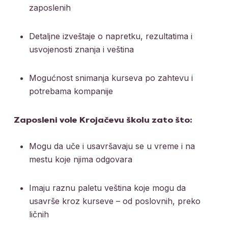
zaposlenih
Detaljne izveštaje o napretku, rezultatima i
usvojenosti znanja i veština
Mogućnost snimanja kurseva po zahtevu i
potrebama kompanije
Zaposleni vole Krojačevu školu zato što:
Mogu da uče i usavršavaju se u vreme i na
mestu koje njima odgovara
Imaju raznu paletu veština koje mogu da
usavrše kroz kurseve – od poslovnih, preko
ličnih