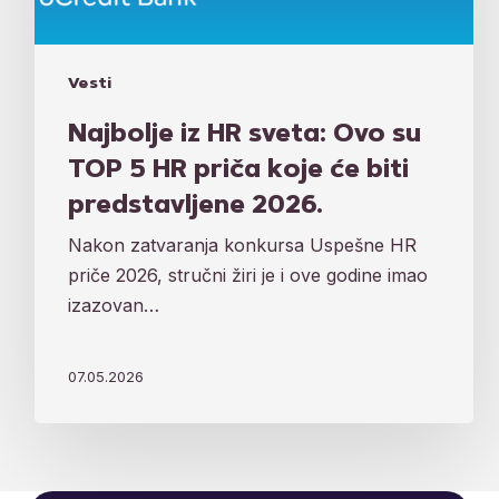
2026.
Vesti
Najbolje iz HR sveta: Ovo su
TOP 5 HR priča koje će biti
predstavljene 2026.
Nakon zatvaranja konkursa Uspešne HR
priče 2026, stručni žiri je i ove godine imao
izazovan…
07.05.2026