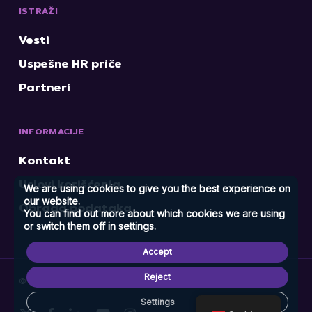
ISTRAŽI
Vesti
Uspešne HR priče
Partneri
INFORMACIJE
Kontakt
Uslovi korišćenja
We are using cookies to give you the best experience on
our website.
Obrada podataka
You can find out more about which cookies we are using
or switch them off in
settings
.
Accept
Reject
© 2026 HR Experience. Sva prava zadržana.
Infostud
Settings