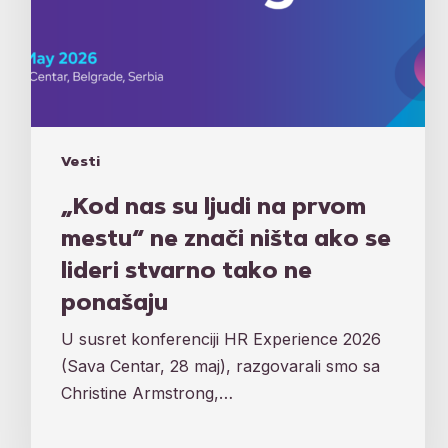
se
lideri
stvarno
tako
ne
ponašaju
Vesti
„Kod nas su ljudi na prvom
mestu“ ne znači ništa ako se
lideri stvarno tako ne
ponašaju
U susret konferenciji HR Experience 2026
(Sava Centar, 28 maj), razgovarali smo sa
Christine Armstrong,…