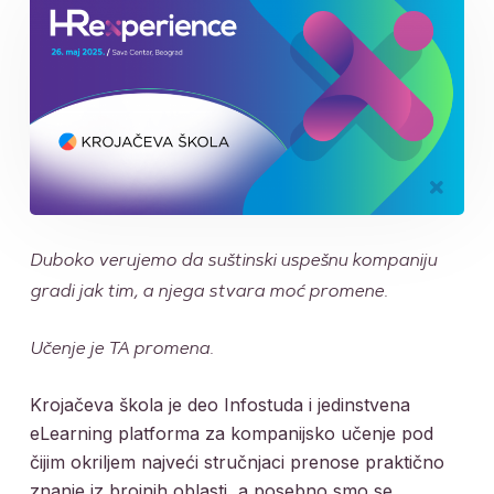
Duboko verujemo da suštinski uspešnu kompaniju
gradi jak tim, a njega stvara moć promene.
Učenje je TA promena.
Krojačeva škola je deo Infostuda i jedinstvena
eLearning platforma za kompanijsko učenje pod
čijim okriljem najveći stručnjaci prenose praktično
znanje iz brojnih oblasti, a posebno smo se