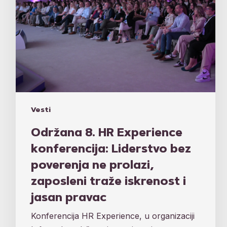
prolazi,
zaposleni
traže
iskrenost
i
jasan
pravac
Vesti
Održana 8. HR Experience
konferencija: Liderstvo bez
poverenja ne prolazi,
zaposleni traže iskrenost i
jasan pravac
Konferencija HR Experience, u organizaciji