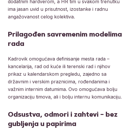
dodatnim hardverom, a HR tim u svakom trenutku
ima jasan uvid u prisutnost, izostanke i radnu
angažovanost celog kolektiva.
Prilagođen savremenim modelima
rada
Kadrovik omogućava definisanje mesta rada –
kancelarija, rad od kuće ili terenski rad i njihov
prikaz u kalendarskom pregledu, zajedno sa
državnim i verskim praznicima, rođendanima i
važnim internim datumima. Ovo omogućava bolju
organizaciju timova, ali i bolju internu komunikaciju.
Odsustva, odmori i zahtevi – bez
gubljenja u papirima