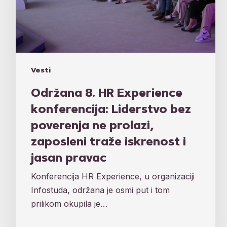
iskrenost
i
jasan
pravac
Vesti
Održana 8. HR Experience
konferencija: Liderstvo bez
poverenja ne prolazi,
zaposleni traže iskrenost i
jasan pravac
Konferencija HR Experience, u organizaciji
Infostuda, održana je osmi put i tom
prilikom okupila je…