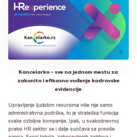
Kancelarko – sve na jednom mestu za
zakonito i efikasno vođenje kadrovske
evidencije
Upravljanje ljudskim resursima više nije samo
administrativna podrška, to je strateška funkcija
svake ozbiljne kompanije. Ipak, u svakodnevnoj
praksi HR sektor se i dalje suočava sa previše
papira, Excel tabela, zaboravljenih zahteva i