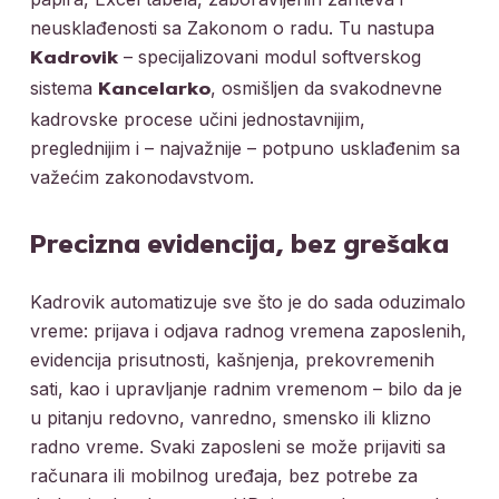
neusklađenosti sa Zakonom o radu. Tu nastupa
– specijalizovani modul softverskog
Kadrovik
sistema
, osmišljen da svakodnevne
Kancelarko
kadrovske procese učini jednostavnijim,
preglednijim i – najvažnije – potpuno usklađenim sa
važećim zakonodavstvom.
Precizna evidencija, bez grešaka
Kadrovik automatizuje sve što je do sada oduzimalo
vreme: prijava i odjava radnog vremena zaposlenih,
evidencija prisutnosti, kašnjenja, prekovremenih
sati, kao i upravljanje radnim vremenom – bilo da je
u pitanju redovno, vanredno, smensko ili klizno
radno vreme. Svaki zaposleni se može prijaviti sa
računara ili mobilnog uređaja, bez potrebe za