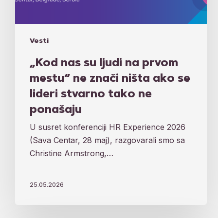
tako
ne
ponašaju
Vesti
„Kod nas su ljudi na prvom
mestu“ ne znači ništa ako se
lideri stvarno tako ne
ponašaju
U susret konferenciji HR Experience 2026
(Sava Centar, 28 maj), razgovarali smo sa
Christine Armstrong,…
25.05.2026