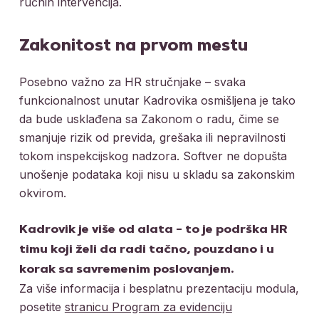
ručnih intervencija.
Zakonitost na prvom mestu
Posebno važno za HR stručnjake – svaka
funkcionalnost unutar Kadrovika osmišljena je tako
da bude usklađena sa Zakonom o radu, čime se
smanjuje rizik od previda, grešaka ili nepravilnosti
tokom inspekcijskog nadzora. Softver ne dopušta
unošenje podataka koji nisu u skladu sa zakonskim
okvirom.
Kadrovik je više od alata – to je podrška HR
timu koji želi da radi tačno, pouzdano i u
korak sa savremenim poslovanjem.
Za više informacija i besplatnu prezentaciju modula,
posetite
stranicu Program za evidenciju