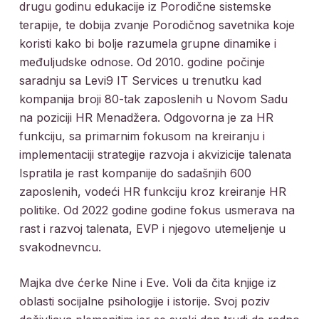
drugu godinu edukacije iz Porodične sistemske
terapije, te dobija zvanje Porodičnog savetnika koje
koristi kako bi bolje razumela grupne dinamike i
međuljudske odnose. Od 2010. godine počinje
saradnju sa Levi9 IT Services u trenutku kad
kompanija broji 80-tak zaposlenih u Novom Sadu
na poziciji HR Menadžera. Odgovorna je za HR
funkciju, sa primarnim fokusom na kreiranju i
implementaciji strategije razvoja i akvizicije talenata
Ispratila je rast kompanije do sadašnjih 600
zaposlenih, vodeći HR funkciju kroz kreiranje HR
politike. Od 2022 godine godine fokus usmerava na
rast i razvoj talenata, EVP i njegovo utemeljenje u
svakodnevncu.
Majka dve ćerke Nine i Eve. Voli da čita knjige iz
oblasti socijalne psihologije i istorije. Svoj poziv