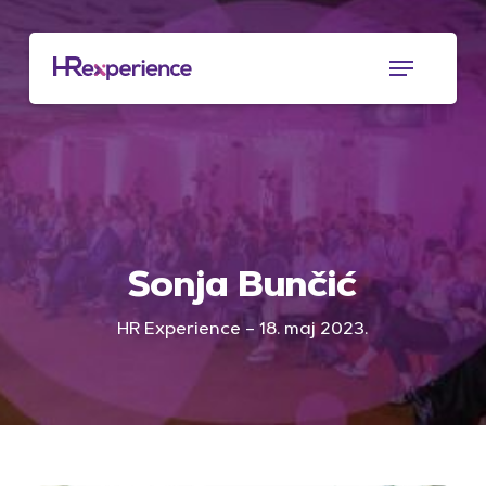
Skip
to
Menu
main
content
Sonja Bunčić
HR Experience – 18. maj 2023.