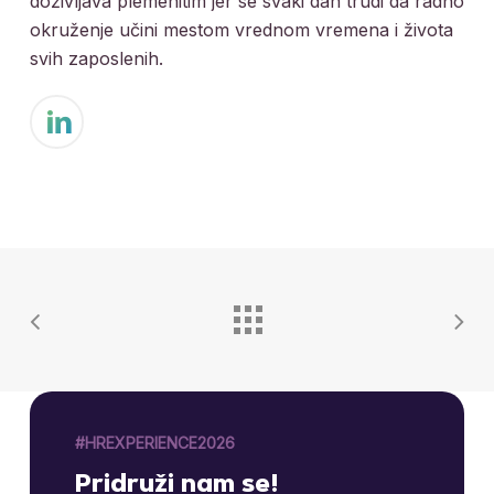
doživljava plemenitim jer se svaki dan trudi da radno
okruženje učini mestom vrednom vremena i života
svih zaposlenih.
#HREXPERIENCE2026
Pridruži nam se!