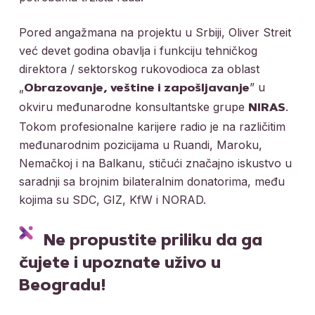
Pored angažmana na projektu u Srbiji, Oliver Streit
već devet godina obavlja i funkciju tehničkog
direktora / sektorskog rukovodioca za oblast
„
” u
Obrazovanje, veštine i zapošljavanje
okviru međunarodne konsultantske grupe
.
NIRAS
Tokom profesionalne karijere radio je na različitim
međunarodnim pozicijama u Ruandi, Maroku,
Nemačkoj i na Balkanu, stičući značajno iskustvo u
saradnji sa brojnim bilateralnim donatorima, među
kojima su SDC, GIZ, KfW i NORAD.
Ne propustite priliku da ga
čujete i upoznate uživo u
Beogradu!