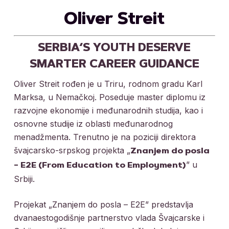
Oliver Streit
SERBIA
‘S YOUTH DESERVE
SMARTER CAREER GUIDANCE
Oliver Streit rođen je u Triru, rodnom gradu Karl
Marksa, u Nemačkoj. Poseduje master diplomu iz
razvojne ekonomije i međunarodnih studija, kao i
osnovne studije iz oblasti međunarodnog
menadžmenta. Trenutno je na poziciji direktora
švajcarsko-srpskog projekta „
Znanjem do posla
” u
– E2E (From Education to Employment)
Srbiji.
Projekat „Znanjem do posla – E2E” predstavlja
dvanaestogodišnje partnerstvo vlada Švajcarske i