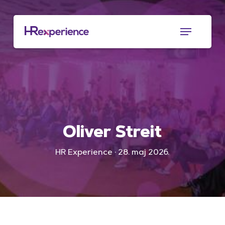
Skip
to
Menu
main
content
Oliver Streit
HR Experience · 28. maj 2026.