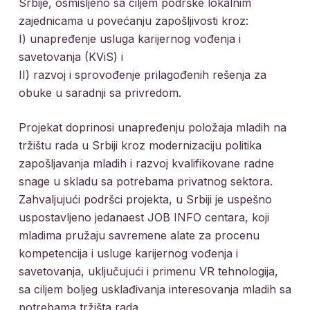
Srbije, osmišljeno sa ciljem podrške lokalnim
zajednicama u povećanju zapošljivosti kroz:
I) unapređenje usluga karijernog vođenja i
savetovanja (KViS) i
II) razvoj i sprovođenje prilagođenih rešenja za
obuke u saradnji sa privredom.
Projekat doprinosi unapređenju položaja mladih na
tržištu rada u Srbiji kroz modernizaciju politika
zapošljavanja mladih i razvoj kvalifikovane radne
snage u skladu sa potrebama privatnog sektora.
Zahvaljujući podršci projekta, u Srbiji je uspešno
uspostavljeno jedanaest JOB INFO centara, koji
mladima pružaju savremene alate za procenu
kompetencija i usluge karijernog vođenja i
savetovanja, uključujući i primenu VR tehnologija,
sa ciljem boljeg usklađivanja interesovanja mladih sa
potrebama tržišta rada.