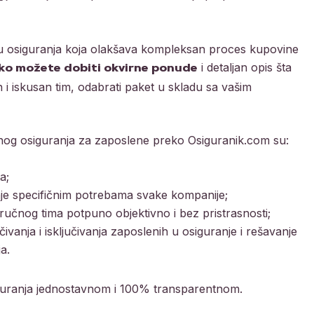
nu osiguranja koja olakšava kompleksan proces kupovine
i detaljan opis šta
ako možete dobiti okvirne ponude
 i iskusan tim, odabrati paket u skladu sa vašim
og osiguranja za zaposlene preko Osiguranik.com su:
ta;
nje specifičnim potrebama svake kompanije;
ručnog tima potpuno objektivno i bez pristrasnosti;
vanja i isključivanja zaposlenih u osiguranje i rešavanje
a.
iguranja jednostavnom i 100% transparentnom.