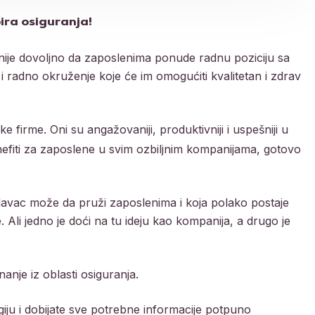
ra osiguranja!
 nije dovoljno da zaposlenima ponude radnu poziciju sa
i radno okruženje koje će im omogućiti kvalitetan i zdrav
ke firme.
Oni su angažovaniji, produktivniji i uspešniji u
nefiti za zaposlene u svim ozbiljnim kompanijama, gotovo
davac može da pruži zaposlenima i koja polako postaje
 Ali jedno je doći na tu ideju kao kompanija, a drugo je
nanje iz oblasti osiguranja.
iju i dobijate sve potrebne informacije potpuno