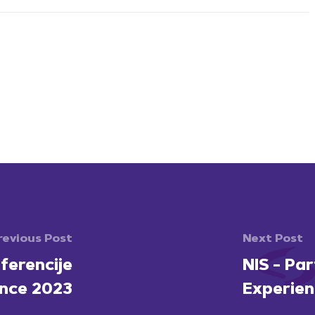
revious Post
Next Post
ferencije
NIS - Pa
ence 2023
Experien