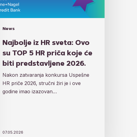
R
iča
je
News
Najbolje iz HR sveta: Ovo
edstavljene
su TOP 5 HR priča koje će
26.
biti predstavljene 2026.
Nakon zatvaranja konkursa Uspešne
HR priče 2026, stručni žiri je i ove
godine imao izazovan…
07.05.2026