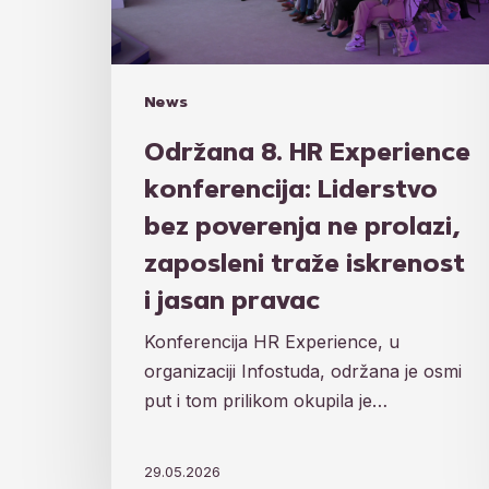
poverenja
ne
prolazi,
zaposleni
News
traže
iskrenost
Održana 8. HR Experience
i
konferencija: Liderstvo
jasan
bez poverenja ne prolazi,
pravac
zaposleni traže iskrenost
i jasan pravac
Konferencija HR Experience, u
organizaciji Infostuda, održana je osmi
put i tom prilikom okupila je…
29.05.2026