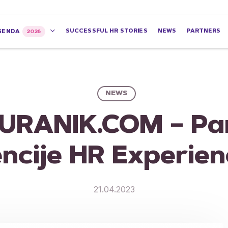
SUCCESSFUL HR STORIES
NEWS
PARTNERS
GENDA
2026
NEWS
URANIK.COM – Pa
ncije HR Experie
21.04.2023