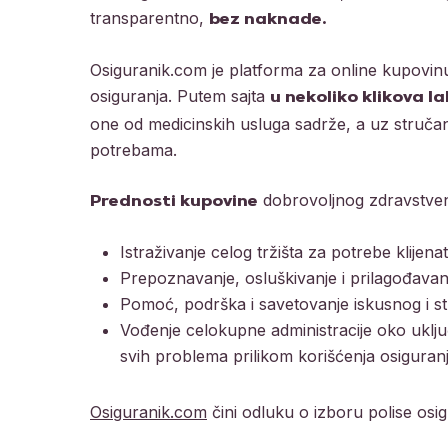
transparentno,
bez naknade.
Osiguranik.com je platforma za online kupovi
osiguranja. Putem sajta
u nekoliko klikova l
one od medicinskih usluga sadrže, a uz stručan
potrebama.
dobrovoljnog zdravstven
Prednosti kupovine
Istraživanje celog tržišta za potrebe klijena
Prepoznavanje, osluškivanje i prilagođava
Pomoć, podrška i savetovanje iskusnog i st
Vođenje celokupne administracije oko uključi
svih problema prilikom korišćenja osiguranj
Osiguranik.com
čini odluku o izboru polise os