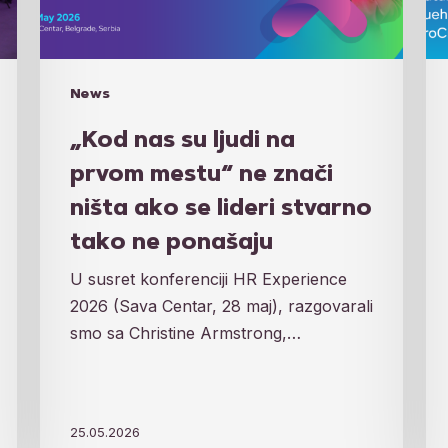
ne
5
znači
H
ništa
pr
ako
ko
News
se
će
lideri
biti
„Kod nas su ljudi na
stvarno
pr
prvom mestu“ ne znači
tako
20
ništa ako se lideri stvarno
ne
tako ne ponašaju
ponašaju
U susret konferenciji HR Experience
2026 (Sava Centar, 28 maj), razgovarali
smo sa Christine Armstrong,…
25.05.2026