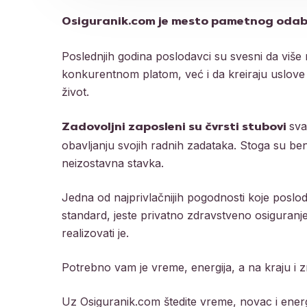
Osiguranik.com je mesto pametnog odabi
Poslednjih godina poslodavci su svesni da više
konkurentnom platom, već i da kreiraju uslove 
život.
sva
Zadovoljni zaposleni su čvrsti stubovi
obavljanju svojih radnih zadataka. Stoga su be
neizostavna stavka.
Jedna od najprivlačnijih pogodnosti koje poslo
standard, jeste privatno zdravstveno osiguranje.
realizovati je.
Potrebno vam je vreme, energija, a na kraju i z
Uz Osiguranik.com štedite vreme, novac i energ