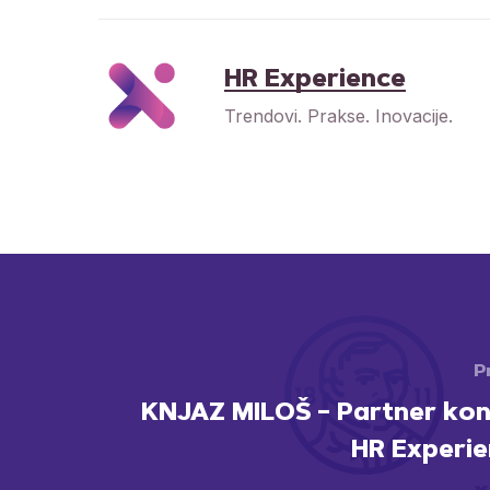
HR Experience
Trendovi. Prakse. Inovacije.
P
KNJAZ MILOŠ – Partner kon
HR Experi