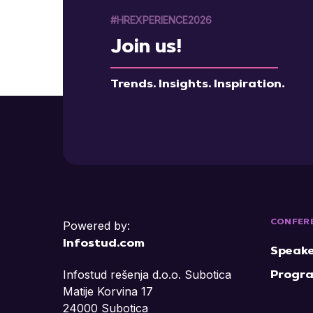
#HREXPERIENCE2026
Join us!
Trends. Insights. Inspiration.
CONFER
Powered by:
Infostud.com
Speake
Infostud rešenja d.o.o. Subotica
Progr
Matije Korvina 17
24000 Subotica