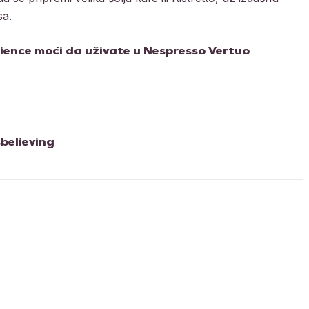
sa.
rience moći da uživate u Nespresso Vertuo
believing