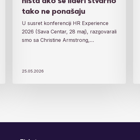
ništa ako se lideri stvarno
ne
tako ne ponašaju
ponašaju
U susret konferenciji HR Experience
2026 (Sava Centar, 28 maj), razgovarali
smo sa Christine Armstrong,…
25.05.2026