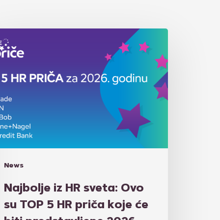
jbolje
R
ta:
o
OP
R
iča
je
News
Najbolje iz HR sveta: Ovo
edstavljene
su TOP 5 HR priča koje će
26.