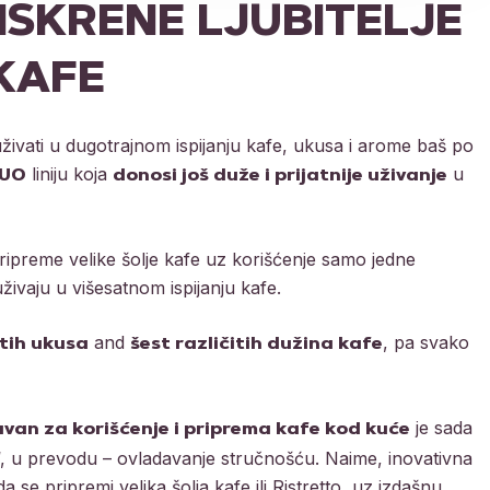
 ISKRENE LJUBITELJE
KAFE
 uživati u dugotrajnom ispijanju kafe, ukusa i arome baš po
liniju koja
u
UO
donosi još duže i prijatnije uživanje
ipreme velike šolje kafe uz korišćenje samo jedne
uživaju u višesatnom ispijanju kafe.
and
, pa svako
itih ukusa
šest različitih dužina kafe
je sada
van za korišćenje i priprema kafe kod kuće
“, u prevodu – ovladavanje stručnošću. Naime, inovativna
se pripremi velika šolja kafe ili Ristretto, uz izdašnu