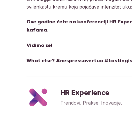
svilenkastu kremu koja pojačava intenzitet uku
Ove godine ćete na konferenciji HR Expe
kafama.
Vidimo se!
What else? #nespressovertuo #tastingis
HR Experience
Trendovi. Prakse. Inovacije.