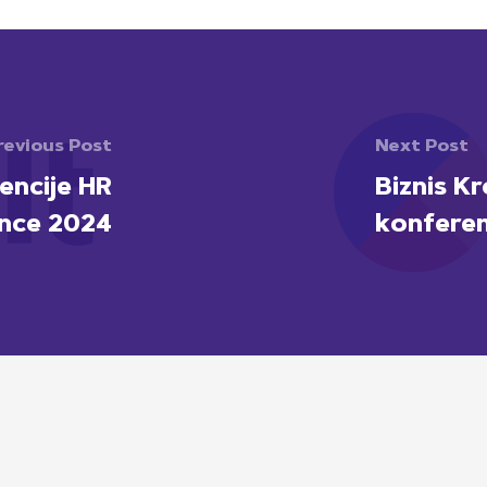
revious Post
Next Post
encije HR
Biznis K
nce 2024
konferen