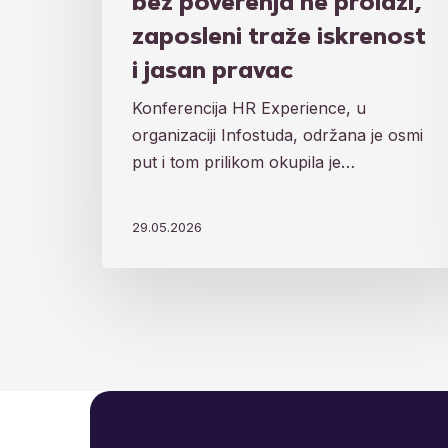
bez poverenja ne prolazi,
pravac
zaposleni traže iskrenost
i jasan pravac
Konferencija HR Experience, u
organizaciji Infostuda, održana je osmi
put i tom prilikom okupila je…
29.05.2026