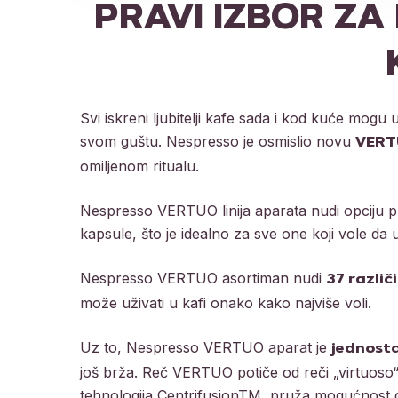
PRAVI IZBOR ZA
Svi iskreni ljubitelji kafe sada i kod kuće mogu
svom guštu. Nespresso je osmislio novu
VERT
omiljenom ritualu.
Nespresso VERTUO linija aparata nudi opciju pr
kapsule, što je idealno za sve one koji vole da 
Nespresso VERTUO asortiman nudi
37 različ
može uživati u kafi onako kako najviše voli.
Uz to, Nespresso VERTUO aparat je
jednosta
još brža. Reč VERTUO potiče od reči „virtuoso
tehnologija CentrifusionTM, pruža mogućnost da 