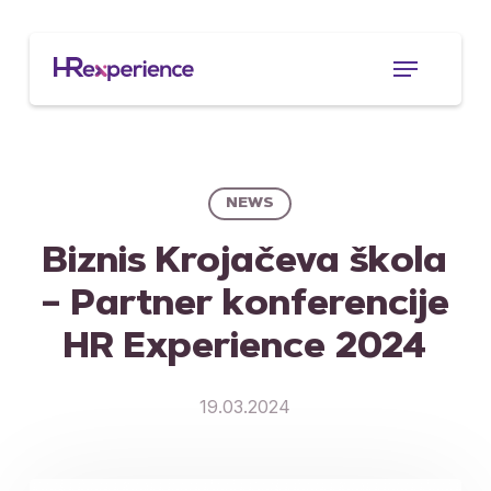
Skip
to
Menu
main
content
NEWS
Biznis Krojačeva škola
– Partner konferencije
HR Experience 2024
19.03.2024