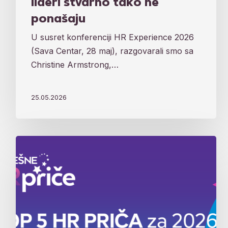
lideri stvarno tako ne
ponašaju
U susret konferenciji HR Experience 2026
(Sava Centar, 28 maj), razgovarali smo sa
Christine Armstrong,…
25.05.2026
Najbolje
iz
HR
sveta:
Ovo
su
TOP