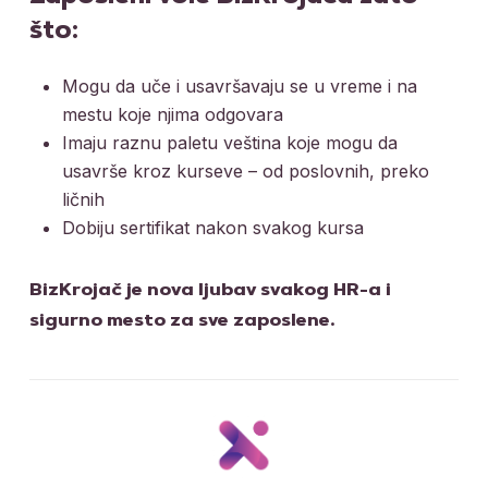
što:
Mogu da uče i usavršavaju se u vreme i na
mestu koje njima odgovara
Imaju raznu paletu veština koje mogu da
usavrše kroz kurseve – od poslovnih, preko
ličnih
Dobiju sertifikat nakon svakog kursa
BizKrojač je nova ljubav svakog HR-a i
sigurno mesto za sve zaposlene.