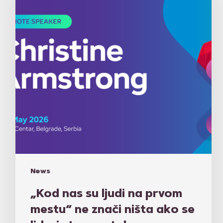
na
prvom
mestu“
ne
znači
ništa
ako
se
lideri
stvarno
tako
ne
ponašaju
News
„Kod nas su ljudi na prvom
mestu“ ne znači ništa ako se