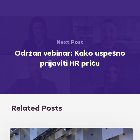
Next Post
Održan vebinar: Kako uspešno
prijaviti HR priču
Related Posts
Održana
8.