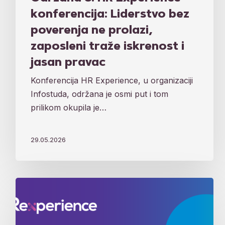
konferencija: Liderstvo bez
poverenja ne prolazi,
zaposleni traže iskrenost i
jasan pravac
Konferencija HR Experience, u organizaciji
Infostuda, održana je osmi put i tom
prilikom okupila je…
29.05.2026
„Kod
nas
su
ljudi