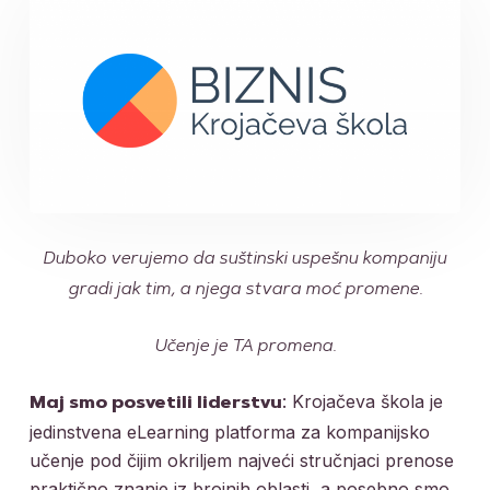
Duboko verujemo da suštinski uspešnu kompaniju
gradi jak tim, a njega stvara moć promene.
Učenje je TA promena.
: Krojačeva škola je
Maj smo posvetili liderstvu
jedinstvena eLearning platforma za kompanijsko
učenje pod čijim okriljem najveći stručnjaci prenose
praktično znanje iz brojnih oblasti, a posebno smo