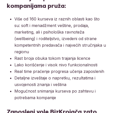
kompanijama pruža:
Više od 160 kurseva iz raznih oblasti kao što
su: soft i menadžment veštine, prodaja,
marketing, ali i psihološka ravnoteža
(wellbeing) i roditeljstvo, izvedeni od strane
kompetentnih predavača i najvećih stručnjaka u
regionu
Rast broja obuka tokom trajanja licence
Lako korišćenje i visok nivo funkcionalnosti
Real time praćenje progresa učenja zaposlenih
Detaljne izveštaje o napretku, rezultatima i
usvojenosti znanja i veština
Mogućnost snimanja kurseva po zahtevu i
potrebama kompanije
Zaposleni vole BizKrojača zato