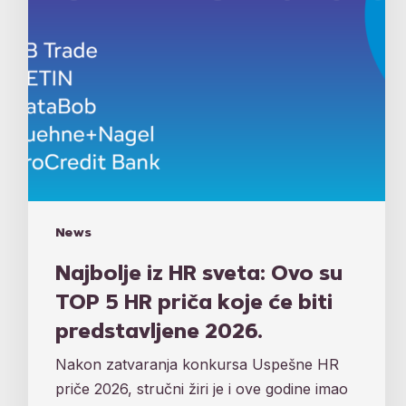
5
HR
priča
koje
će
biti
predstavljene
2026.
News
Najbolje iz HR sveta: Ovo su
TOP 5 HR priča koje će biti
predstavljene 2026.
Nakon zatvaranja konkursa Uspešne HR
priče 2026, stručni žiri je i ove godine imao