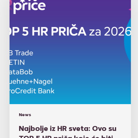
sveta:
Ovo
su
TOP
5
HR
priča
koje
će
biti
predstavljene
2026.
News
Najbolje iz HR sveta: Ovo su