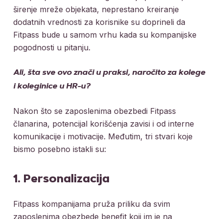
širenje mreže objekata, neprestano kreiranje
dodatnih vrednosti za korisnike su doprineli da
Fitpass bude u samom vrhu kada su kompanijske
pogodnosti u pitanju.
Ali, šta sve ovo znači u praksi, naročito za kolege
i koleginice u HR-u?
Nakon što se zaposlenima obezbedi Fitpass
članarina, potencijal korišćenja zavisi i od interne
komunikacije i motivacije. Međutim, tri stvari koje
bismo posebno istakli su:
1. Personalizacija
Fitpass kompanijama pruža priliku da svim
zaposlenima obezbede benefit koji im je na