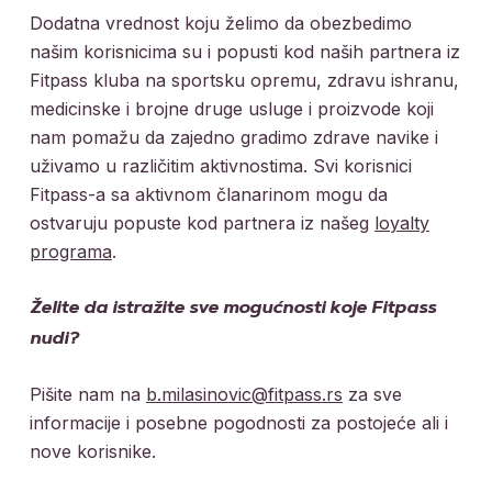
Dodatna vrednost koju želimo da obezbedimo
našim korisnicima su i popusti kod naših partnera iz
Fitpass kluba na sportsku opremu, zdravu ishranu,
medicinske i brojne druge usluge i proizvode koji
nam pomažu da zajedno gradimo zdrave navike i
uživamo u različitim aktivnostima. Svi korisnici
Fitpass-a sa aktivnom članarinom mogu da
ostvaruju popuste kod partnera iz našeg
loyalty
programa
.
Želite da istražite sve mogućnosti koje Fitpass
nudi?
Pišite nam na
b.milasinovic@fitpass.rs
za sve
informacije i posebne pogodnosti za postojeće ali i
nove korisnike.