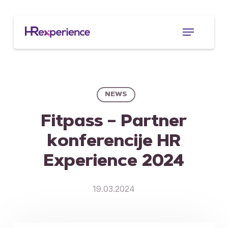
Skip
to
Menu
main
content
NEWS
Fitpass – Partner
konferencije HR
Experience 2024
19.03.2024