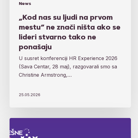
ponašaju
News
„Kod nas su ljudi na prvom
mestu“ ne znači ništa ako se
lideri stvarno tako ne
ponašaju
U susret konferenciji HR Experience 2026
(Sava Centar, 28 maj), razgovarali smo sa
Christine Armstrong,…
25.05.2026
Najbolje
iz
HR