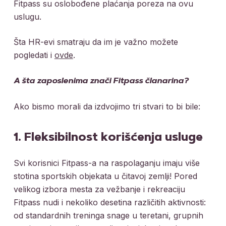
Fitpass su oslobođene plaćanja poreza na ovu
uslugu.
Šta HR-evi smatraju da im je važno možete
pogledati i
ovde
.
A šta zaposlenima znači Fitpass članarina?
Ako bismo morali da izdvojimo tri stvari to bi bile:
1. Fleksibilnost korišćenja usluge
Svi korisnici Fitpass-a na raspolaganju imaju više
stotina sportskih objekata u čitavoj zemlji! Pored
velikog izbora mesta za vežbanje i rekreaciju
Fitpass nudi i nekoliko desetina različitih aktivnosti:
od standardnih treninga snage u teretani, grupnih