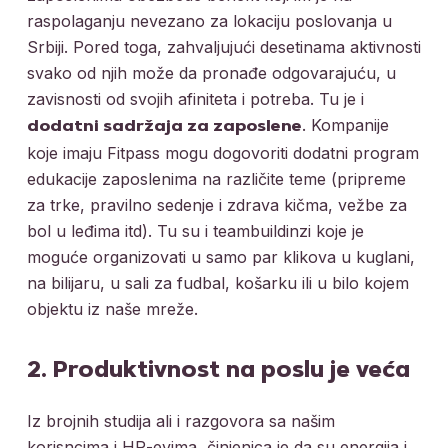
raspolaganju nevezano za lokaciju poslovanja u
Srbiji. Pored toga, zahvaljujući desetinama aktivnosti
svako od njih može da pronađe odgovarajuću, u
zavisnosti od svojih afiniteta i potreba. Tu je i
. Kompanije
dodatni sadržaja za zaposlene
koje imaju Fitpass mogu dogovoriti dodatni program
edukacije zaposlenima na različite teme (pripreme
za trke, pravilno sedenje i zdrava kičma, vežbe za
bol u leđima itd). Tu su i teambuildinzi koje je
moguće organizovati u samo par klikova u kuglani,
na bilijaru, u sali za fudbal, košarku ili u bilo kojem
objektu iz naše mreže.
2. Produktivnost na poslu je veća
Iz brojnih studija ali i razgovora sa našim
korisncima i HR-evima, činjenica je da su energija i