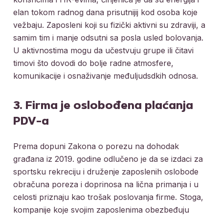
elan tokom radnog dana prisutnijij kod osoba koje
vežbaju. Zaposleni koji su fizički aktivni su zdraviji, a
samim tim i manje odsutni sa posla usled bolovanja.
U aktivnostima mogu da učestvuju grupe ili čitavi
timovi što dovodi do bolje radne atmosfere,
komunikacije i osnaživanje međuljudsdkih odnosa.
3. Firma je oslobođena plaćanja
PDV-a
Prema dopuni Zakona o porezu na dohodak
građana iz 2019. godine odlučeno je da se izdaci za
sportsku rekreciju i druženje zaposlenih oslobode
obračuna poreza i doprinosa na lična primanja i u
celosti priznaju kao trošak poslovanja firme. Stoga,
kompanije koje svojim zaposlenima obezbeđuju