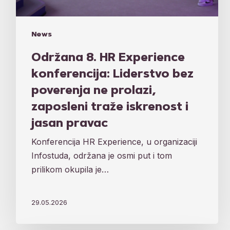
jasan
pravac
News
Održana 8. HR Experience
konferencija: Liderstvo bez
poverenja ne prolazi,
zaposleni traže iskrenost i
jasan pravac
Konferencija HR Experience, u organizaciji
Infostuda, održana je osmi put i tom
prilikom okupila je…
29.05.2026