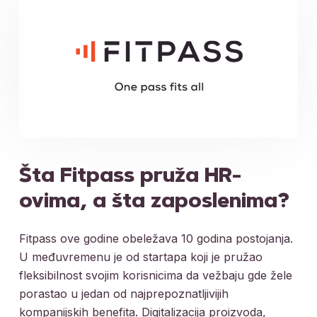
Šta Fitpass pruža HR-
ovima, a šta zaposlenima?
Fitpass ove godine obeležava 10 godina postojanja.
U međuvremenu je od startapa koji je pružao
fleksibilnost svojim korisnicima da vežbaju gde žele
porastao u jedan od najprepoznatljivijih
kompanijskih benefita. Digitalizacija proizvoda,