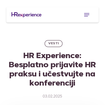
Skip
to
Menu
main
content
VESTI
HR Experience:
Besplatno prijavite HR
praksu i učestvujte na
konferenciji
03.02.2025