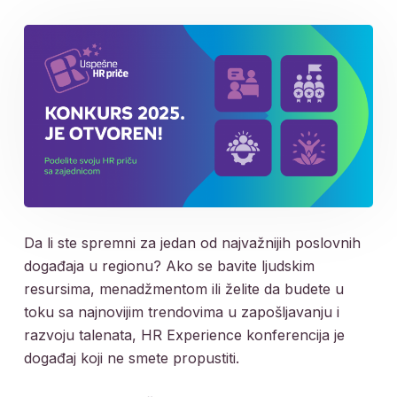
Da li ste spremni za jedan od najvažnijih poslovnih
događaja u regionu? Ako se bavite ljudskim
resursima, menadžmentom ili želite da budete u
toku sa najnovijim trendovima u zapošljavanju i
razvoju talenata, HR Experience konferencija je
događaj koji ne smete propustiti.