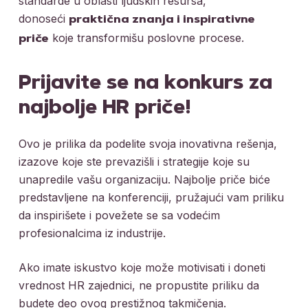
standarde u oblasti ljudskih resursa,
donoseći
praktična znanja i inspirativne
koje transformišu poslovne procese.
priče
Prijavite se na konkurs za
najbolje HR priče!
Ovo je prilika da podelite svoja inovativna rešenja,
izazove koje ste prevazišli i strategije koje su
unapredile vašu organizaciju. Najbolje priče biće
predstavljene na konferenciji, pružajući vam priliku
da inspirišete i povežete se sa vodećim
profesionalcima iz industrije.
Ako imate iskustvo koje može motivisati i doneti
vrednost HR zajednici, ne propustite priliku da
budete deo ovog prestižnog takmičenja.