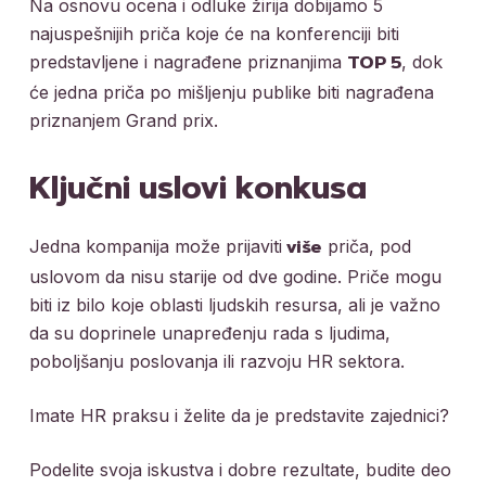
Na osnovu ocena i odluke žirija dobijamo 5
najuspešnijih priča koje će na konferenciji biti
predstavljene i nagrađene priznanjima
, dok
TOP 5
će jedna priča po mišljenju publike biti nagrađena
priznanjem Grand prix.
Ključni uslovi konkusa
Jedna kompanija može prijaviti
priča, pod
više
uslovom da nisu starije od dve godine. Priče mogu
biti iz bilo koje oblasti ljudskih resursa, ali je važno
da su doprinele unapređenju rada s ljudima,
poboljšanju poslovanja ili razvoju HR sektora.
Imate HR praksu i želite da je predstavite zajednici?
Podelite svoja iskustva i dobre rezultate, budite deo