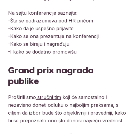
Na
sajtu konferencije
saznajte:
-Šta se podrazumeva pod HR pričom
-Kako da je uspešno prijavite
-Kako se ona prezentuje na konferenciji
-Kako se biraju i nagrađuju
-I kako se dodatno promovišu
Grand prix nagrada
publike
Proširili smo
stručni tim
koji će samostalno i
nezavisno doneti odluku o najboljim praksama, s
ciljem da izbor bude što objektivniji i pravedniji, kako
bi se prepoznalo ono što donosi najveću vrednost.