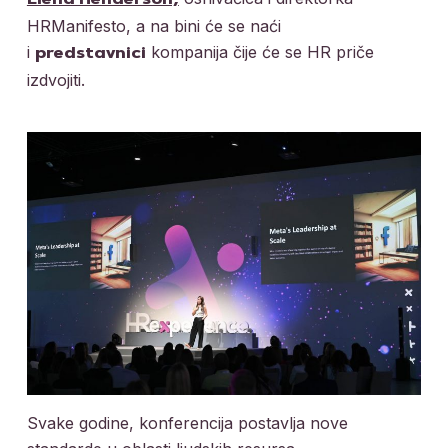
Elena Henderson,
HRManifesto, a na bini će se naći
i
kompanija čije će se HR priče
predstavnici
izdvojiti.
Svake godine, konferencija postavlja nove