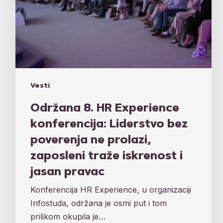
zaposleni
traže
iskrenost
i
jasan
pravac
Vesti
Održana 8. HR Experience
konferencija: Liderstvo bez
poverenja ne prolazi,
zaposleni traže iskrenost i
jasan pravac
Konferencija HR Experience, u organizaciji
Infostuda, održana je osmi put i tom
prilikom okupila je…