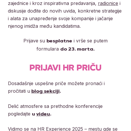
zajednice i kroz inspirativna predavanja,
radionice
i
diskusije dođite do novih uvida, konkretne strategije
i alata za unapređenje svoje kompanije i jačanje
njenog imidža među kandidatima.
Prijave su
i vrše se putem
besplatne
formulara
do 23. marta.
PRIJAVI HR PRIČU
Dosadašnje uspešne priče možete pronaći i
pročitati u
blog sekciji
.
Delić atmosfere sa prethodne konferencije
pogledajte
u
videu
.
Vidimo se na HR Experience 2025 – mestu gde se