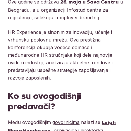
Ove godine se održava
u
26. maja u Sava Centru
Beogradu, a u organizaciji Infostud centra za
regrutaciju, selekciju i employer branding.
HR Experience je sinonim za inovaciju, učenje i
vrhunsku poslovnu mrežu. Ova prestižna
konferencija okuplja vodeće domaće i
međunarodne HR stručnjake koji dele najnovije
uvide u industriji, analiziraju aktuelne trendove i
predstavljaju uspešne strategije zapošljavanja i
razvoja zaposlenih.
Ko su ovogodišnji
predavači?
Među ovogodišnjim
govornicima
nalazi se
Leigh
osnivačica i direktorka