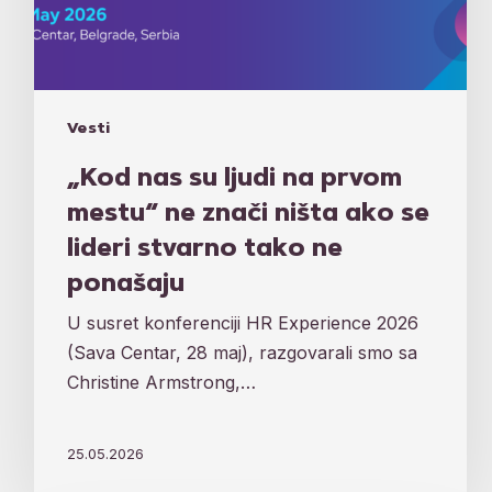
lideri
stvarno
tako
ne
ponašaju
Vesti
„Kod nas su ljudi na prvom
mestu“ ne znači ništa ako se
lideri stvarno tako ne
ponašaju
U susret konferenciji HR Experience 2026
(Sava Centar, 28 maj), razgovarali smo sa
Christine Armstrong,…
25.05.2026