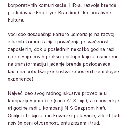
korporativnih komunikacija, HR-a, razvoja brenda
poslodavca (Employer Branding) i korporativne
kulture.
Veći deo dosadašnje karijere usmerio je na razvoj
internih komunikacija i povećanja posvećenosti
zaposlenih, dok u poslednjih nekoliko godina radi
na razvoju novih praksi i pristupa koji su usmereni
na transformaciju i jačanje brenda poslodavaca,
kao i na poboljšanje iskustva zaposlenih (employee
experience).
Najveći deo svog radnog iskustva proveo je u
kompaniji Vip mobile (sada A1 Srbija), a u poslednje
tri godine radi u kompaniji NIS Gazprom Neft.
Omiljeni hobiji su mu kuvanje i putovanja, a kod ljudi
najviše ceni otvorenost, entuzijazam i trud.