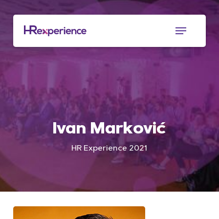
Skip
to
Menu
main
content
Ivan Marković
HR Experience 2021