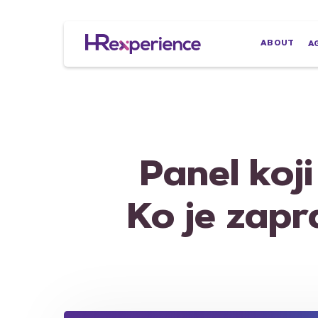
Skip
to
main
ABOUT
A
content
Panel koji
Ko je zapr