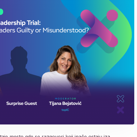
je mesto gde se razgovori koji inače ostaju iza