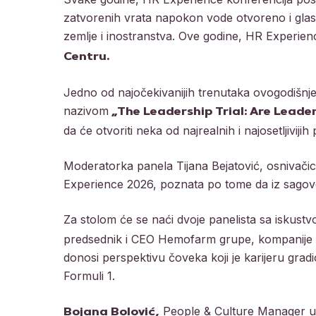
zatvorenih vrata napokon vode otvoreno i glasno
zemlje i inostranstva. Ove godine, HR Experie
Centru.
Jedno od najočekivanijih trenutaka ovogodišnje 
nazivom
„The Leadership Trial: Are Leade
da će otvoriti neka od najrealnih i najosetljiviji
Moderatorka panela Tijana Bejatović, osnivači
Experience 2026, poznata po tome da iz sagovor
Za stolom će se naći dvoje panelista sa iskus
predsednik i CEO Hemofarm grupe, kompanije koj
donosi perspektivu čoveka koji je karijeru gradi
Formuli 1.
People & Culture Manager u C
Bojana Bolović,