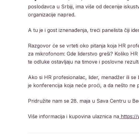
poslodavca u Srbiji, ima više od decenije iskust
organizacije napred.
A tu je i gost iznenađenja, treći panelista čiji id
Razgovor će se vrteti oko pitanja koja HR profe
za mikrofonom: Gde liderstvo greši? Koliko HR 
te odluke ostavljaju na timove i poslovne rezul
Ako si HR profesionalac, lider, menadžer ili se
je konferencija koja neće proći, a da nešto ne 
Pridružite nam se 28. maja u Sava Centru u Be
Više informacija i kupovina ulaznica na
https:/