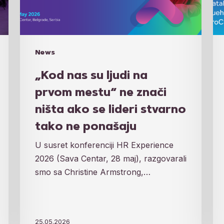
ne
5
znači
H
ništa
pr
ako
ko
News
se
će
lideri
biti
„Kod nas su ljudi na
stvarno
pr
prvom mestu“ ne znači
tako
20
ništa ako se lideri stvarno
ne
tako ne ponašaju
ponašaju
U susret konferenciji HR Experience
2026 (Sava Centar, 28 maj), razgovarali
smo sa Christine Armstrong,…
25.05.2026