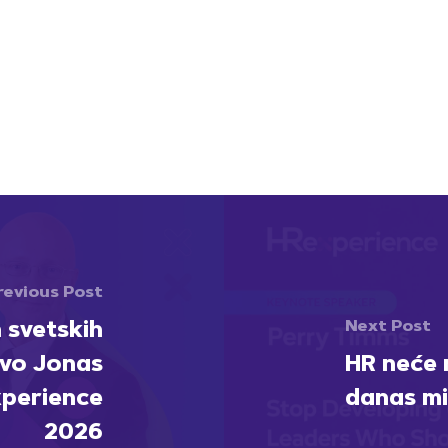
revious Post
Next Post
h svetskih
stvo Jonas
HR neće n
xperience
danas mi
2026