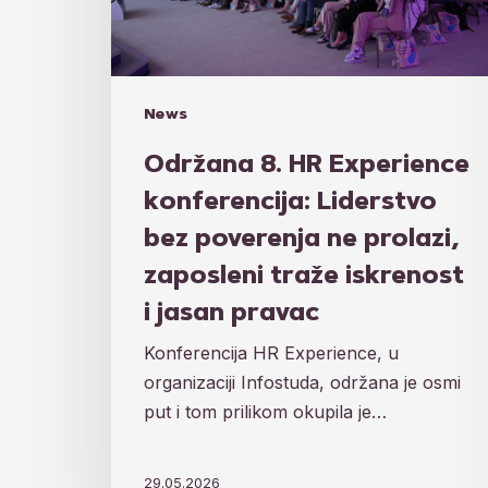
poverenja
ne
prolazi,
zaposleni
News
traže
iskrenost
Održana 8. HR Experience
i
konferencija: Liderstvo
jasan
bez poverenja ne prolazi,
pravac
zaposleni traže iskrenost
i jasan pravac
Konferencija HR Experience, u
organizaciji Infostuda, održana je osmi
put i tom prilikom okupila je…
29.05.2026