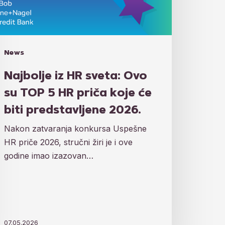
R
iča
je
News
Najbolje iz HR sveta: Ovo
edstavljene
su TOP 5 HR priča koje će
26.
biti predstavljene 2026.
Nakon zatvaranja konkursa Uspešne
HR priče 2026, stručni žiri je i ove
godine imao izazovan…
07.05.2026