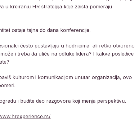
va u kreiranju HR strategija koje zaista pomeraju
entitet ostaje tajna do dana konferencije.
sionalci često postavljaju u hodnicima, ali retko otvoreno
može i treba da utiče na odluke lidera? I kakve posledice
tate?
 baviš kulturom i komunikacijom unutar organizacija, ovo
pomeri.
ogradu i budite deo razgovora koji menja perspektivu.
/www.hrexperience.rs/