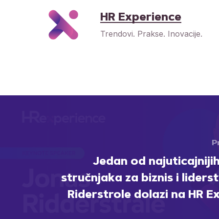
HR Experience
Trendovi. Prakse. Inovacije.
P
Jedan od najuticajniji
stručnjaka za biznis i lider
Riderstrole dolazi na HR E