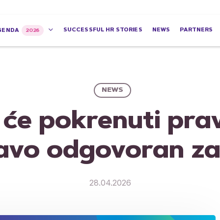
SUCCESSFUL HR STORIES
NEWS
PARTNERS
GENDA
2026
NEWS
 će pokrenuti pra
avo odgovoran za
28.04.2026