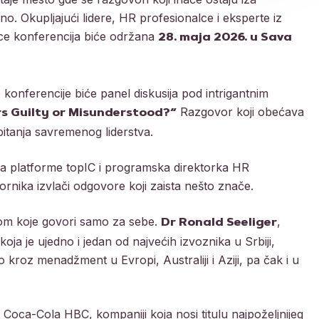
. Okupljajući lidere, HR profesionalce i eksperte iz
nce konferencija biće održana
28. maja 2026. u Sava
konferencije biće panel diskusija pod intrigantnim
Razgovor koji obećava
rs Guilty or Misunderstood?“
h pitanja savremenog liderstva.
ca platforme topIC i programska direktorka HR
nika izvlači odgovore koji zaista nešto znače.
tvom koje govori samo za sebe.
,
Dr Ronald Seeliger
a je ujedno i jedan od najvećih izvoznika u Srbiji,
o kroz menadžment u Evropi, Australiji i Aziji, pa čak i u
oca-Cola HBC, kompaniji koja nosi titulu najpoželjnijeg