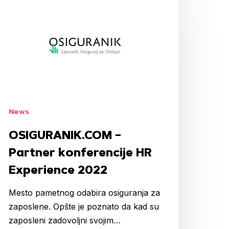
SIGURANIK.COM
artner
onferencije
R
xperience
022
News
OSIGURANIK.COM –
Partner konferencije HR
Experience 2022
Mesto pametnog odabira osiguranja za
zaposlene. Opšte je poznato da kad su
zaposleni zadovoljni svojim…