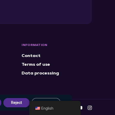
INFORMATION
Contact
Terms of use
Data processing
Reject
Settings
x-
facebook
linkedin
youtube
instagram
English
twitter