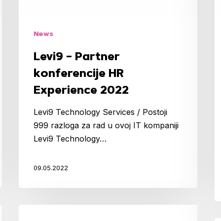
2022
k
H
E
News
2
Levi9 – Partner
konferencije HR
Experience 2022
Levi9 Technology Services / Postoji
999 razloga za rad u ovoj IT kompaniji
Levi9 Technology…
09.05.2022
EMPLOYER