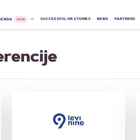
SUCCESSFUL HR STORIES
NEWS
PARTNERS
GENDA
2026
erencije
Levi9
C
–
C
Partner
H
konferencije
S
HR
–
Experience
P