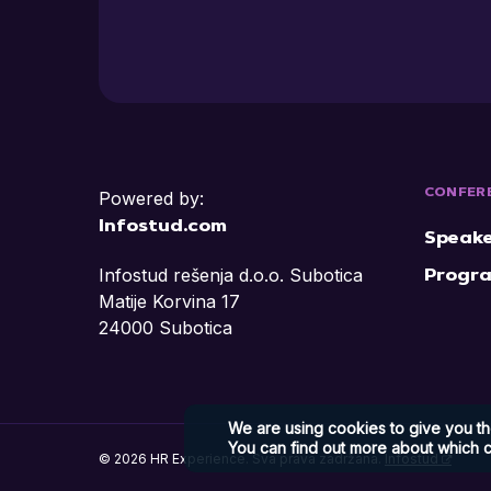
CONFER
Powered by:
Infostud.com
Speake
Infostud rešenja d.o.o. Subotica
Progr
Matije Korvina 17
24000 Subotica
We are using cookies to give you t
You can find out more about which c
© 2026 HR Experience. Sva prava zadržana.
Infostud