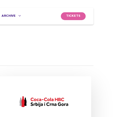
TICKETS
ARCHIVE
oca
ola
BC
rbija
artner