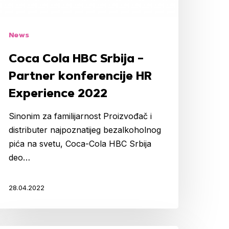
onferencije
R
xperience
News
022
Coca Cola HBC Srbija –
Partner konferencije HR
Experience 2022
Sinonim za familijarnost Proizvođač i
distributer najpoznatijeg bezalkoholnog
pića na svetu, Coca-Cola HBC Srbija
deo…
28.04.2022