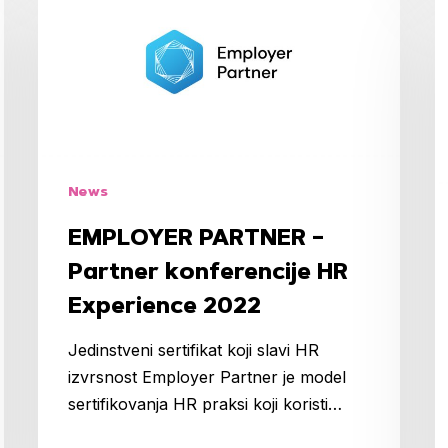
PARTNER
O
–
–
Partner
P
konferencije
k
HR
H
Experience
E
2022
2
News
EMPLOYER PARTNER –
Partner konferencije HR
Experience 2022
Jedinstveni sertifikat koji slavi HR
izvrsnost Employer Partner je model
sertifikovanja HR praksi koji koristi…